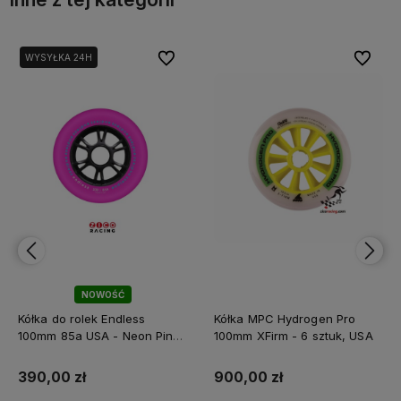
bionych
bionych
Do ulubionych
Do ulubionych
Do ulubi
Do ulubi
Kółka MPC Hydrogen Pro
Kółka MPC Hydrogen Pro
100mm XFirm - 6 sztuk, USA
100mm XXFirm - 8 sztuk, USA
900,00 zł
1 200,00 zł