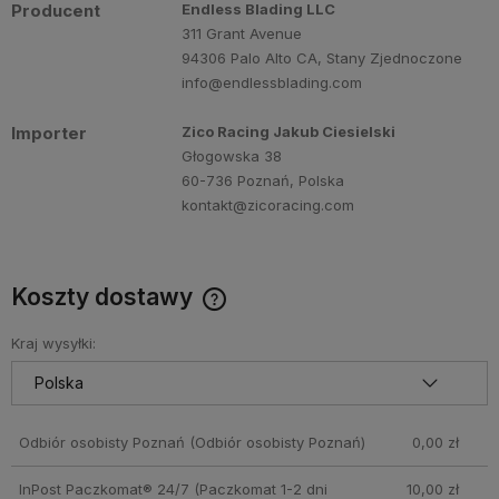
Producent
Endless Blading LLC
311 Grant Avenue
94306 Palo Alto CA, Stany Zjednoczone
info@endlessblading.com
Importer
Zico Racing Jakub Ciesielski
Głogowska 38
60-736 Poznań, Polska
kontakt@zicoracing.com
Koszty dostawy
Cena nie zawiera ewentualnych kosztów płatności
Kraj wysyłki:
Odbiór osobisty Poznań
(Odbiór osobisty Poznań)
0,00 zł
InPost Paczkomat® 24/7
(Paczkomat 1-2 dni
10,00 zł