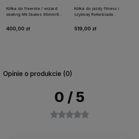
Kółka do freeride / wizard
Kółka do jazdy fitness i
skating NN Skates 90mm/85a
szybkiej Rollerblade
- 8 sztuk
Hydrogen 8x100mm/85a, USA
400,00 zł
519,00 zł
Do koszyka
Opinie o produkcie (0)
0
/ 5