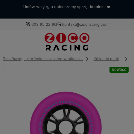
Umów wizytę, a dobierzemy sprzęt idealnie! ❤️
603 95 22 90
kontakt@zicoracing.com
Zaloguj się
Zico Racing - profesjonalny sklep wrotkarski
Kółka do rolek
Załóż konto
NOWOŚĆ
Wybierz coś dla siebie z naszej aktualnej oferty lub
zaloguj się, aby przywrócić dodane produkty do listy
z poprzedniej sesji.