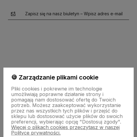
Zapisz się na nasz biuletyn – Wpisz adres e-mail
polityce prywatności
🍪 Zarządzanie plikami cookie
O firmie
Pliki cookies i pokrewne im technologie
umożliwiają poprawne działanie strony i
pomagają nam dostosować ofertę do Twoich
potrzeb. Możesz zaakceptować wykorzystanie
Zasady sprzedaży
przez nas wszystkich tych plików i przejść do
sklepu lub dostosować użycie plików do swoich
preferencji, wybierając opcję "Dostosuj zgody".
Więcej o plikach cookies przeczytasz w naszej
Pomoc
Polityce prywatności.