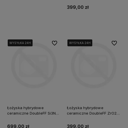
399,00 zł
Do koszyka
Do ulubionych
Do ulubi
WYSYŁKA 24H
WYSYŁKA 24H
WYSYŁKA 24H
WYSYŁKA 24H
WYSYŁKA 24H
WYSYŁKA 24H
Łożyska hybrydowe
Łożyska hybrydowe
ceramiczne DoubleFF Si3N4
ceramiczne DoubleFF ZrO2
CB3 16 sztuk
CWB2 16 sztuk
699,00 zł
399,00 zł