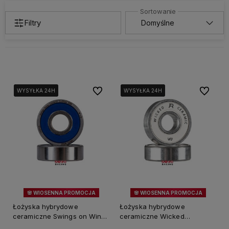
Filtry
Do ulubionych
Do ulubi
WYSYŁKA 24H
WYSYŁKA 24H
WYSYŁKA 24H
WYSYŁKA 24H
WYSYŁKA 24H
WYSYŁKA 24H
🌸 WIOSENNA PROMOCJA
🌸 WIOSENNA PROMOCJA
11%
OKAZJA
28%
OKAZJA
Łożyska hybrydowe
Łożyska hybrydowe
ceramiczne Swings on Wings
ceramiczne Wicked
- Bart Swings 16 sztuk
Powerslide Felix Rijhnen