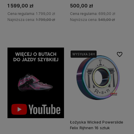
1 599,00 zł
500,00 zł
Cena regularna:
1 799,00 zł
Cena regularna:
699,00 zł
Najniższa cena:
1 799,00 zł
Najniższa cena:
549,00 zł
Do koszyka
Do koszyka
Do ulubi
WYSYŁKA 24H
WYSYŁKA 24H
WYSYŁKA 24H
Łożyska Wicked Powerslide
Felix Rijhnen 16 sztuk