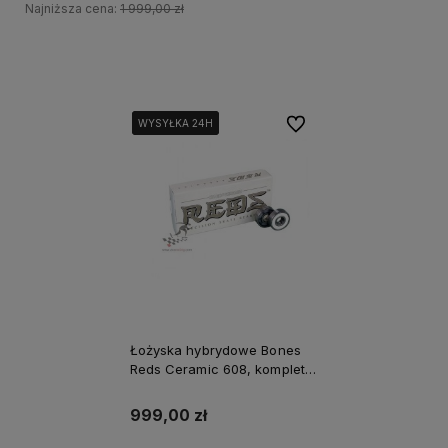
Najniższa cena:
1 999,00 zł
Do koszyka
Do ulubionych
WYSYŁKA 24H
WYSYŁKA 24H
WYSYŁKA 24H
Łożyska hybrydowe Bones
Reds Ceramic 608, komplet
16 sztuk
999,00 zł