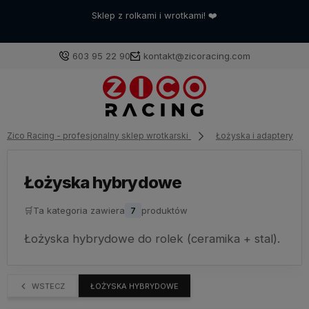
Sklep z rolkami i wrotkami! ❤️
603 95 22 90
kontakt@zicoracing.com
Zaloguj się
Zico Racing - profesjonalny sklep wrotkarski
Łożyska i adaptery
Załóż konto
Łożyska hybrydowe
🛒
Ta kategoria zawiera
7
produktów
Wybierz coś dla siebie z naszej aktualnej oferty lub
Łożyska hybrydowe do rolek (ceramika + stal).
zaloguj się, aby przywrócić dodane produkty do listy
z poprzedniej sesji.
WSTECZ
ŁOŻYSKA HYBRYDOWE