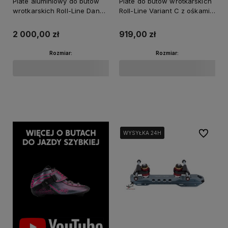
Plate aluminiowy do butów
Plate do butów wrotkarskich
wrotkarskich Roll-Line Dance
Roll-Line Variant C z ośkami
z ośkami 7mm
7mm
2 000,00 zł
919,00 zł
Rozmiar:
Rozmiar:
Do koszyka
Do koszyka
Do ulubi
WYSYŁKA 24H
WYSYŁKA 24H
WYSYŁKA 24H