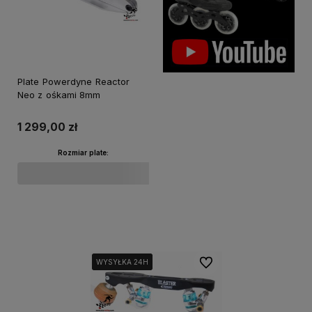
Plate Powerdyne Reactor
Neo z ośkami 8mm
1 299,00 zł
Rozmiar plate:
Do koszyka
Do ulubionych
WYSYŁKA 24H
WYSYŁKA 24H
WYSYŁKA 24H