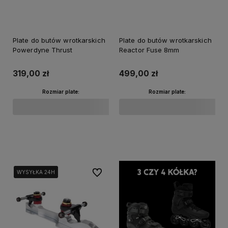
Plate do butów wrotkarskich
Plate do butów wrotkarskich
Powerdyne Thrust
Reactor Fuse 8mm
319,00 zł
499,00 zł
Rozmiar plate:
Rozmiar plate:
Do koszyka
Do koszyka
Do ulubionych
WYSYŁKA 24H
WYSYŁKA 24H
WYSYŁKA 24H