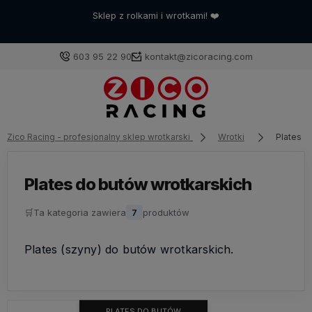
Sklep z rolkami i wrotkami! ❤️
603 95 22 90
kontakt@zicoracing.com
Zaloguj się
Zico Racing - profesjonalny sklep wrotkarski
Wrotki
Plates d
Załóż konto
Plates do butów wrotkarskich
🛒
Ta kategoria zawiera
7
produktów
Wybierz coś dla siebie z naszej aktualnej oferty lub
Plates (szyny) do butów wrotkarskich.
zaloguj się, aby przywrócić dodane produkty do listy
z poprzedniej sesji.
PLATES DO BUTÓW