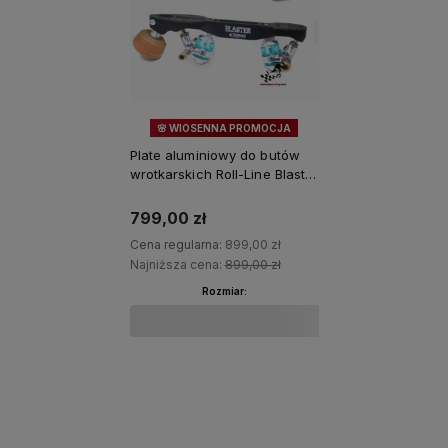
🌸 WIOSENNA PROMOCJA
11%
OKAZJA
Plate aluminiowy do butów
wrotkarskich Roll-Line Blaster
z ośkami 8mm
799,00 zł
Cena regularna:
899,00 zł
Najniższa cena:
899,00 zł
Rozmiar:
Do koszyka