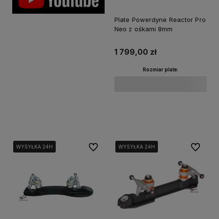
Plate Powerdyne Reactor Pro
Neo z ośkami 8mm
1 799,00 zł
Rozmiar plate:
Do koszyka
Do ulubionych
Do ulubi
WYSYŁKA 24H
WYSYŁKA 24H
WYSYŁKA 24H
WYSYŁKA 24H
WYSYŁKA 24H
WYSYŁKA 24H