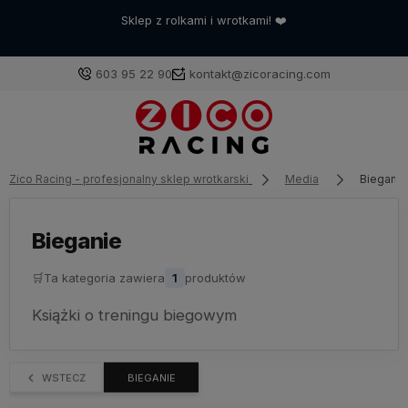
Sklep z rolkami i wrotkami! ❤️
603 95 22 90
kontakt@zicoracing.com
Zaloguj się
Zico Racing - profesjonalny sklep wrotkarski
Media
Bieganie
Załóż konto
Bieganie
🛒
Ta kategoria zawiera
1
produktów
Wybierz coś dla siebie z naszej aktualnej oferty lub
Książki o treningu biegowym
zaloguj się, aby przywrócić dodane produkty do listy
z poprzedniej sesji.
WSTECZ
BIEGANIE