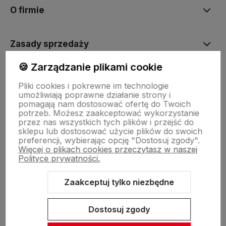
O firmie
Zasady sprzedaży
🍪 Zarządzanie plikami cookie
Pomoc
Pliki cookies i pokrewne im technologie
umożliwiają poprawne działanie strony i
pomagają nam dostosować ofertę do Twoich
Inne
potrzeb. Możesz zaakceptować wykorzystanie
przez nas wszystkich tych plików i przejść do
sklepu lub dostosować użycie plików do swoich
preferencji, wybierając opcję "Dostosuj zgody".
Więcej o plikach cookies przeczytasz w naszej
Polityce prywatności.
Zaakceptuj tylko niezbędne
Sklep internetowy Shoper Premium
Szablon Shoper Modern 3.0™
od GrowCommerce
Dostosuj zgody