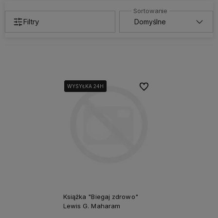
Filtry
Do ulubionych
WYSYŁKA 24H
WYSYŁKA 24H
Książka "Biegaj zdrowo"
Lewis G. Maharam