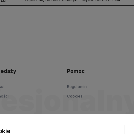
polityce
prywatności
zedaży
Pomoc
ści
Regulamin
ności
Cookies
 umowy
okie