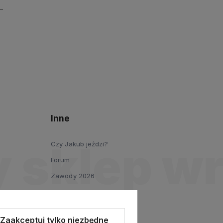
Inne
Czy Jakub jeździ?
Forum
Zawody 2026
Zaakceptuj tylko niezbędne