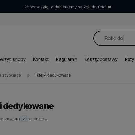
Umów wizytę, a dobierzemy sprzęt idealnie! ❤️
izyt, urlopy
Kontakt
Regulamin
Koszty dostawy
Raty
a szybkiego
Tulejki dedykowane
ki dedykowane
ia zawiera
2
produktów