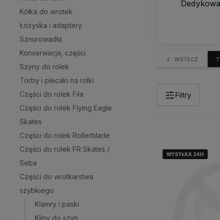
Dedykowane
Kółka do wrotek
Łożyska i adaptery
Sznurowadła
Konserwacja, części
WSTECZ
T
Szyny do rolek
Torby i plecaki na rolki
Części do rolek Fila
Filtry
Części do rolek Flying Eagle
Skates
Części do rolek Rollerblade
Części do rolek FR Skates /
WYSYŁKA 24H
WYSYŁKA 24H
WYSYŁKA 24H
Seba
Części do wrotkarstwa
szybkiego
Klamry i paski
Kliny do szyn