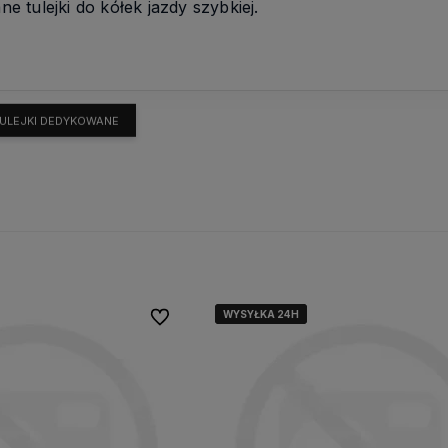
 tulejki do kółek jazdy szybkiej.
ULEJKI DEDYKOWANE
WYSYŁKA 24H
WYSYŁKA 24H
WYSYŁKA 24H
Do ulubionych