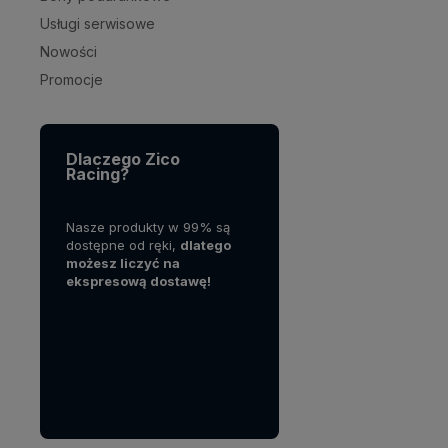
Usługi serwisowe
Nowości
Promocje
Dlaczego Zico
Racing?
działa na
Nasze produkty w 99% są
Dodatkowo działamy na
N
, jednak
dostępne od ręki,
dlatego
zasadach "Zero Waste".
p
rskich
możesz liczyć na
Kupując u nas realnie
z
t
ekspresową dostawę!
wpływasz na środowisko!
r
 polskim
A
w
ś
w