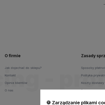
O firmie
Zasady spr
Jak dojechać do sklepu?
Sposoby płatno
Kontakt
Polityka prywat
Opinie klientów
Koszty dostawy
O nas
Raty
Odstąpienie od
🍪 Zarządzanie plikami co