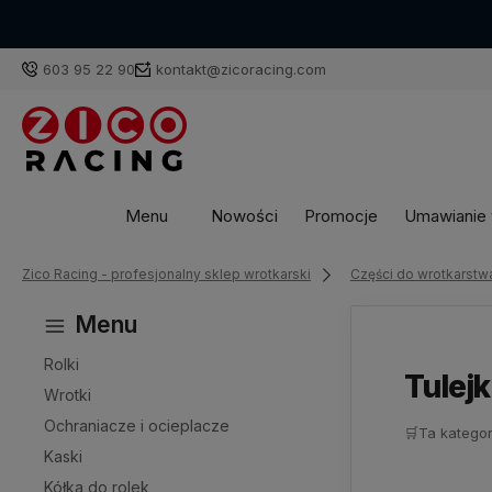
603 95 22 90
kontakt@zicoracing.com
Menu
Nowości
Promocje
Umawianie w
Zico Racing - profesjonalny sklep wrotkarski
Części do wrotkarstw
Menu
Rolki
Tulej
Wrotki
Ochraniacze i ocieplacze
🛒
Ta kategor
Kaski
Kółka do rolek