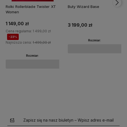
23%
OKAZJA
Rolki Rollerblade Twister XT
Buty Wizard Base
Women
1 149,00 zł
3 199,00 zł
Cena regularna:
1 499,00 zł
-23%
Rozmiar:
Najniższa cena:
1 499,00 zł
Rozmiar:
Do koszyka
Do koszyka
Zapisz się na nasz biuletyn – Wpisz adres e-mail