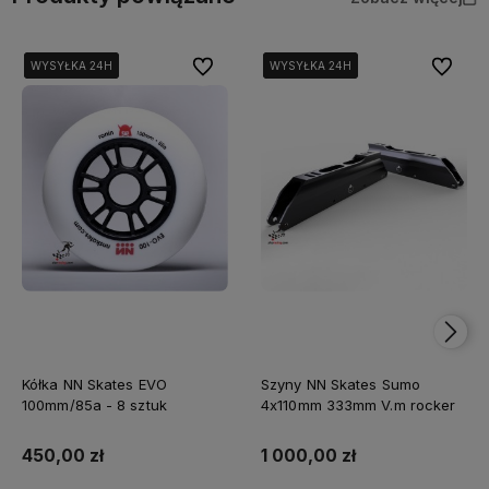
Do ulubionych
Do ulubi
WYSYŁKA 24H
WYSYŁKA 24H
WYSYŁKA 24H
WYSYŁKA 24H
WYSYŁKA 24H
WYSYŁKA 24H
Kółka NN Skates EVO
Szyny NN Skates Sumo
100mm/85a - 8 sztuk
4x110mm 333mm V.m rocker
450,00 zł
1 000,00 zł