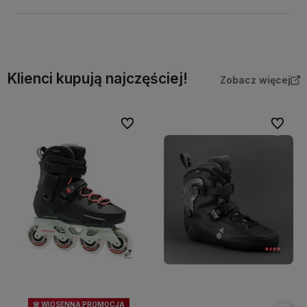
Klienci kupują najczęściej!
Zobacz więcej
Do ulubionych
Do ulubi
🌸 WIOSENNA PROMOCJA