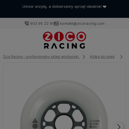
Umów wizytę, a dobierzemy sprzęt idealnie! ❤️
603 95 22 90
kontakt@zicoracing.com
Zaloguj się
Zico Racing - profesjonalny sklep wrotkarski
Kółka do rolek
Załóż konto
Wybierz coś dla siebie z naszej aktualnej oferty lub
zaloguj się, aby przywrócić dodane produkty do listy
z poprzedniej sesji.