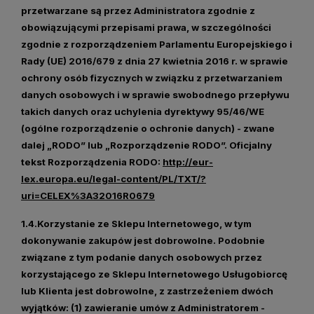
przetwarzane są przez Administratora zgodnie z
obowiązującymi przepisami prawa, w szczególności
zgodnie z rozporządzeniem Parlamentu Europejskiego i
Rady (UE) 2016/679 z dnia 27 kwietnia 2016 r. w sprawie
ochrony osób fizycznych w związku z przetwarzaniem
danych osobowych i w sprawie swobodnego przepływu
takich danych oraz uchylenia dyrektywy 95/46/WE
(ogólne rozporządzenie o ochronie danych) - zwane
dalej „
RODO
” lub „
Rozporządzenie RODO
”. Oficjalny
tekst Rozporządzenia RODO:
http://eur-
lex.europa.eu/legal-content/PL/TXT/?
uri=CELEX%3A32016R0679
1.4.Korzystanie ze Sklepu Internetowego, w tym
dokonywanie zakupów jest dobrowolne. Podobnie
związane z tym podanie danych osobowych przez
korzystającego ze Sklepu Internetowego Usługobiorcę
lub Klienta jest dobrowolne, z zastrzeżeniem dwóch
wyjątków: (1)
zawieranie umów z Administratorem
-