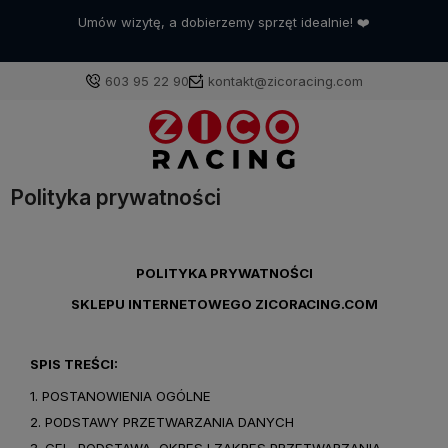
Umów wizytę, a dobierzemy sprzęt idealnie! ❤️
603 95 22 90
kontakt@zicoracing.com
Zaloguj si
Polityka prywatności
Załóż kont
POLITYKA PRYWATNOŚCI
SKLEPU INTERNETOWEGO
ZICORACING.COM
Wybierz coś dla siebie z naszej aktualnej of
dodane produkty do listy z 
SPIS TREŚCI:
1. POSTANOWIENIA OGÓLNE
2. PODSTAWY PRZETWARZANIA DANYCH
3. CEL, PODSTAWA, OKRES I ZAKRES PRZETWARZANIA