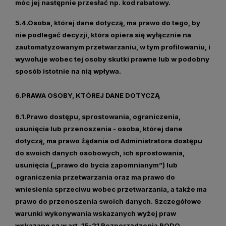
móc jej następnie przesłać np. kod rabatowy.
5.4.Osoba, której dane dotyczą, ma prawo do tego, by
nie podlegać decyzji, która opiera się wyłącznie na
zautomatyzowanym przetwarzaniu, w tym profilowaniu, i
wywołuje wobec tej osoby skutki prawne lub w podobny
sposób istotnie na nią wpływa.
6.PRAWA OSOBY, KTÓREJ DANE DOTYCZĄ
6.1.
Prawo dostępu, sprostowania, ograniczenia,
usunięcia lub przenoszenia
- osoba, której dane
dotyczą, ma prawo żądania od Administratora dostępu
do swoich danych osobowych, ich sprostowania,
usunięcia („prawo do bycia zapomnianym”) lub
ograniczenia przetwarzania oraz ma prawo do
wniesienia sprzeciwu wobec przetwarzania, a także ma
prawo do przenoszenia swoich danych. Szczegółowe
warunki wykonywania wskazanych wyżej praw
wskazane są w art. 15-21 Rozporządzenia RODO.