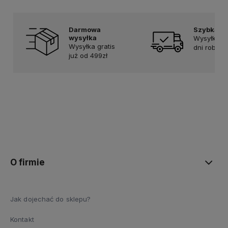
Darmowa
Szybka d
wysyłka
Wysyłka w
Wysyłka gratis
dni roboc
już od 499zł
O firmie
Jak dojechać do sklepu?
Kontakt