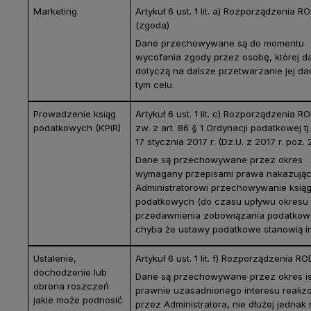
Marketing
Artykuł 6 ust. 1 lit. a) Rozporządzenia R
(zgoda)
Dane przechowywane są do momentu
wycofania zgody przez osobę, której d
dotyczą na dalsze przetwarzanie jej d
tym celu.
Prowadzenie ksiąg
Artykuł 6 ust. 1 lit. c) Rozporządzenia 
podatkowych (KPiR)
zw. z art. 86 § 1 Ordynacji podatkowej tj
17 stycznia 2017 r. (Dz.U. z 2017 r. poz. 
Dane są przechowywane przez okres
wymagany przepisami prawa nakazują
Administratorowi przechowywanie ksią
podatkowych (do czasu upływu okresu
przedawnienia zobowiązania podatkow
chyba że ustawy podatkowe stanowią i
Ustalenie,
Artykuł 6 ust. 1 lit. f) Rozporządzenia R
dochodzenie lub
Dane są przechowywane przez okres is
obrona roszczeń
prawnie uzasadnionego interesu reali
jakie może podnosić
przez Administratora, nie dłużej jednak 