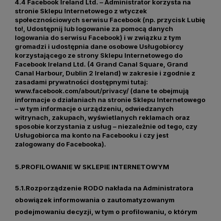
4.4
Facebook Ireland Ltd. – Administrator korzysta na
stronie Sklepu
Internetowego z wtyczek
społecznościowych serwisu Facebook (np. przycisk
Lubię
to!, Udostępnij lub logowanie za pomocą danych
logowania do serwisu
Facebook) i w związku z tym
gromadzi i udostępnia dane osobowe Usługobiorcy
korzystającego ze strony Sklepu Internetowego do
Facebook Ireland Ltd. (4
Grand Canal Square, Grand
Canal Harbour, Dublin 2 Ireland) w zakresie i
zgodnie z
zasadami prywatności dostępnymi tutaj:
www.facebook.com/about/privacy/
(dane te obejmują
informacje o
działaniach na stronie Sklepu Internetowego
– w tym informacje o
urządzeniu, odwiedzanych
witrynach, zakupach, wyświetlanych reklamach oraz
sposobie korzystania z usług – niezależnie od tego, czy
Usługobiorca ma
konto na Facebooku i czy jest
zalogowany do Facebooka).
5.PROFILOWANIE W SKLEPIE INTERNETOWYM
5.1.Rozporządzenie RODO nakłada na Administratora
obowiązek informowania o zautomatyzowanym
podejmowaniu decyzji, w tym o profilowaniu, o którym