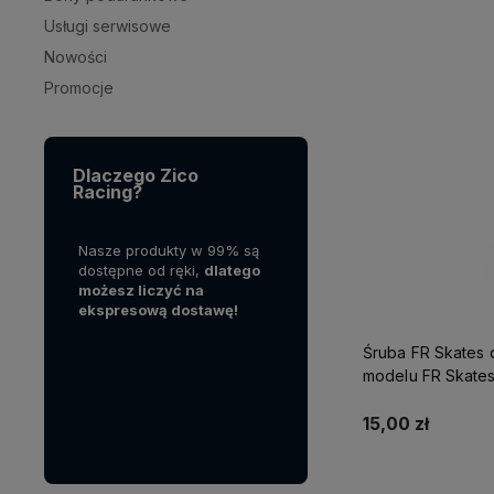
Usługi serwisowe
Nowości
Promocje
Dlaczego Zico
Racing?
działa na
Nasze produkty w 99% są
Dodatkowo działamy na
N
, jednak
dostępne od ręki,
dlatego
zasadach "Zero Waste".
p
rskich
możesz liczyć na
Kupując u nas realnie
z
t
ekspresową dostawę!
wpływasz na środowisko!
r
 polskim
A
w
Śruba FR Skates
ś
modelu FR Skates
w
6mm
15,00 zł