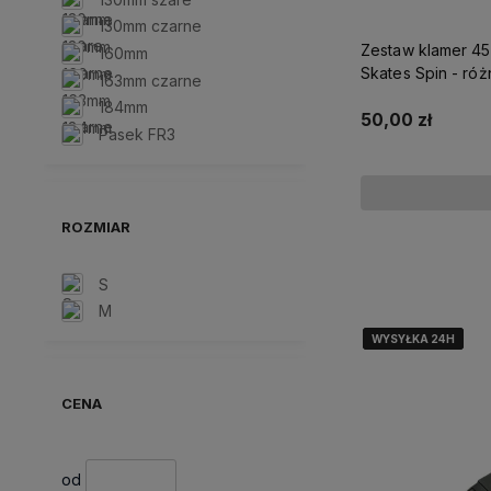
130mm czarne
Zestaw klamer 45
160mm
Skates Spin - róż
163mm czarne
184mm
50,00 zł
Pasek FR3
ROZMIAR
S
M
WYSYŁKA 24H
WYSYŁKA 24H
WYSYŁKA 24H
WYSYŁKA 24H
CENA
od