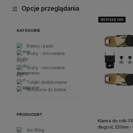
Opcje przeglądania
WYSYŁKA 24H
WYSYŁKA 24H
KATEGORIE
Klamry i paski
Śruby - mocowanie
szyn
Śruby - mocowanie
kół
Tulejki dedykowane
Akcesoria do butów
PRODUCENT
Klamra do rolki F
długość 220mm - 
Am-Wing