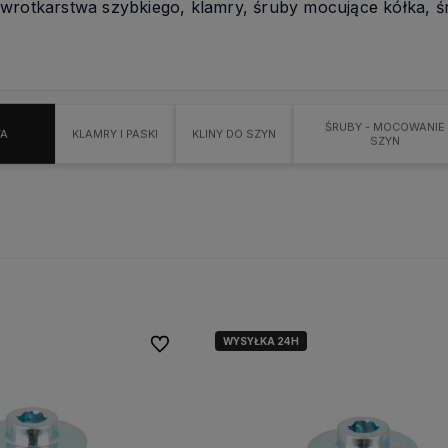
 wrotkarstwa szybkiego, klamry, śruby mocujące kółka, śr
ŚRUBY - MOCOWANIE
A
KLAMRY I PASKI
KLINY DO SZYN
SZYN
WYSYŁKA 24H
Do ulubionych