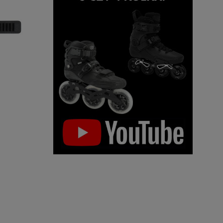
acing działa na
Nasze produkty w 99% są
Dodatkowo działamy na
7 roku, jednak
dostępne od ręki,
dlatego
zasadach "Zero Waste".
rotkarskich
możesz liczyć na
Kupując u nas realnie
d
30 lat
ekspresową dostawę!
wpływasz na środowisk
ia na polskim