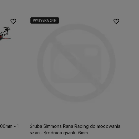
WYSYŁKA 24H
WYSYŁKA 24H
Do ulubionych
Do ulubionyc
200mm - 1
Śruba Simmons Rana Racing do mocowania
szyn - średnica gwintu 6mm