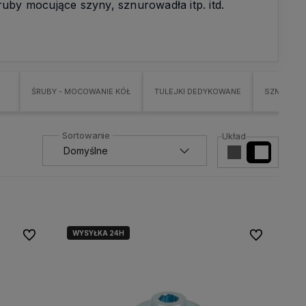
uby mocujące szyny, sznurowadła itp. itd.
ŚRUBY - MOCOWANIE KÓŁ
TULEJKI DEDYKOWANE
SZNUROW
Układ
WYSYŁKA 24H
Do ulubionych
Do ulubionyc