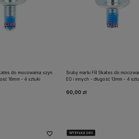
kates do mocowania szyn
Śruby marki FR Skates do mocowa
gość 16mm - 4 sztuki
EO i innych - długość 13mm - 4 sztu
60,00 zł
Do koszyka
Do koszyka
WYSYŁKA 24H
WYSYŁKA 24H
Do ulubionych