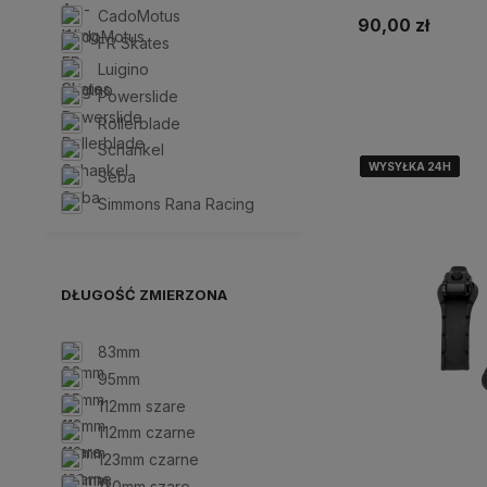
CadoMotus
90,00 zł
FR Skates
Luigino
Powerslide
Rollerblade
Schankel
WYSYŁKA 24H
WYSYŁKA 24H
WYSYŁKA 24H
WYSYŁKA 24H
Seba
Simmons Rana Racing
DŁUGOŚĆ ZMIERZONA
83mm
95mm
112mm szare
112mm czarne
123mm czarne
130mm szare