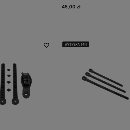
45,00 zł
Do koszyka
WYSYŁKA 24H
WYSYŁKA 24H
WYSYŁKA 24H
WYSYŁKA 24H
Do ulubionych