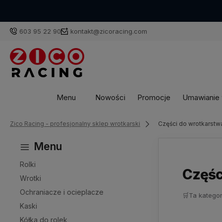
603 95 22 90
kontakt@zicoracing.com
Menu
Nowości
Promocje
Umawianie w
Zico Racing - profesjonalny sklep wrotkarski
Części do wrotkarstw
Menu
Rolki
Częśc
Wrotki
Ochraniacze i ocieplacze
🛒
Ta kategor
Kaski
Kółka do rolek