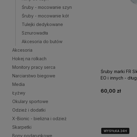
Śruby - mocowanie szyn
Śruby - mocowanie kół
Tulejki dedykowane
Sznurowadła
Akcesoria do butów
Akcesoria
Hokej na rolkach
Monitory pracy serca
Śruby marki FR S
Narciarstwo biegowe
EO i innych - dłu
Media
60,00 zł
Łyżwy
Okulary sportowe
Odzież i dodatki
X-Bionic - bielizna i odzież
Skarpetki
WYSYŁKA 24H
WYSYŁKA 24H
Bony podarunkowe