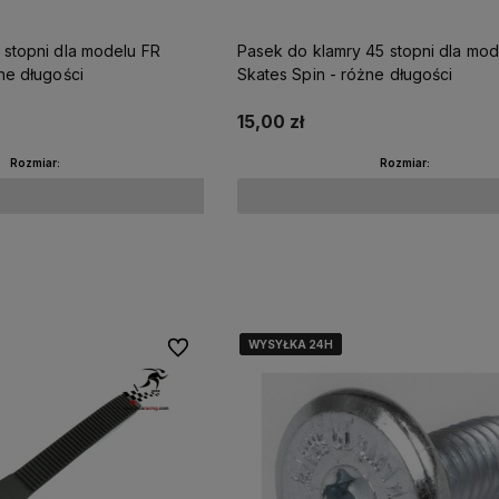
 stopni dla modelu FR
Pasek do klamry 45 stopni dla mod
ne długości
Skates Spin - różne długości
15,00 zł
Rozmiar:
Rozmiar:
Do koszyka
Do koszyka
WYSYŁKA 24H
WYSYŁKA 24H
WYSYŁKA 24H
WYSYŁKA 24H
Do ulubionych