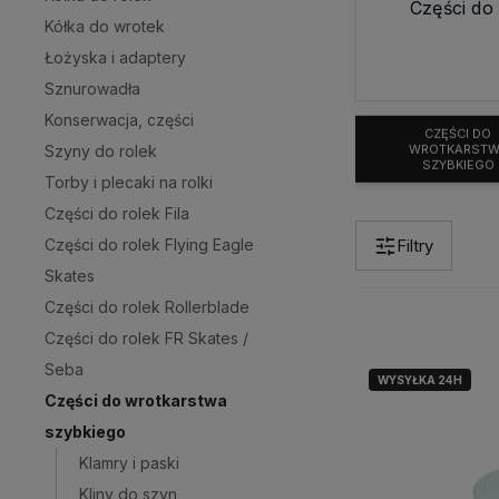
Części do
Kółka do wrotek
Łożyska i adaptery
Sznurowadła
Konserwacja, części
CZĘŚCI DO
WROTKARSTW
Szyny do rolek
SZYBKIEGO
Torby i plecaki na rolki
Części do rolek Fila
Części do rolek Flying Eagle
Filtry
Skates
Części do rolek Rollerblade
Części do rolek FR Skates /
Seba
WYSYŁKA 24H
Części do wrotkarstwa
szybkiego
Klamry i paski
Kliny do szyn