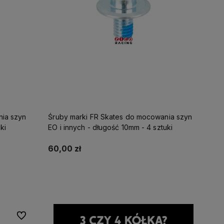
nia szyn
Śruby marki FR Skates do mocowania szyn
ki
EO i innych - długość 10mm - 4 sztuki
60,00 zł
Do koszyka
Do ulubionych