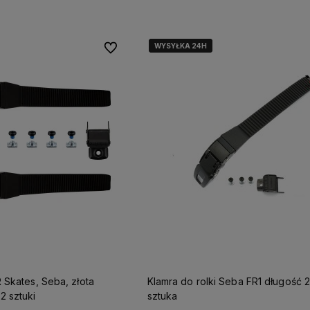
WYSYŁKA 24H
WYSYŁKA 24H
Do ulubionych
R Skates, Seba, złota
Klamra do rolki Seba FR1 długość 
2 sztuki
sztuka