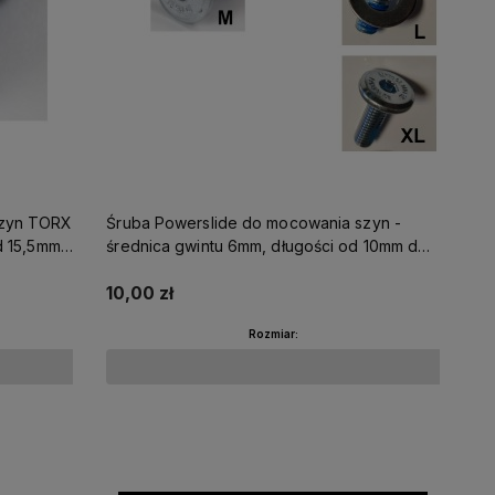
szyn TORX
Śruba Powerslide do mocowania szyn -
d 15,5mm
średnica gwintu 6mm, długości od 10mm do
21,5mm
10,00 zł
Rozmiar:
Do koszyka