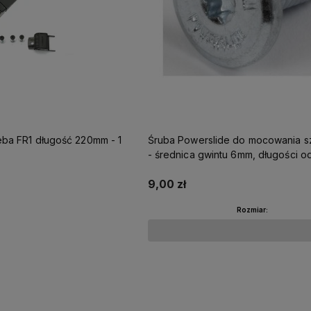
Seba FR1 długość 220mm - 1
Śruba Powerslide do mocowania 
- średnica gwintu 6mm, długości o
do 17mm
9,00 zł
Rozmiar:
Do koszyka