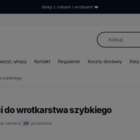
Umów wizytę, a dobierzemy sprzęt idealnie! ❤️
izyt, urlopy
Kontakt
Regulamin
Koszty dostawy
Raty
a szybkiego
i do wrotkarstwa szybkiego
ia zawiera
38
produktów