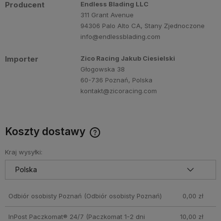
Producent
Endless Blading LLC
311 Grant Avenue
94306 Palo Alto CA, Stany Zjednoczone
info@endlessblading.com
Importer
Zico Racing Jakub Ciesielski
Głogowska 38
60-736 Poznań, Polska
kontakt@zicoracing.com
Koszty dostawy
Cena nie zawiera ewentualnych kosztów płatności
Kraj wysyłki:
Odbiór osobisty Poznań
(Odbiór osobisty Poznań)
0,00 zł
InPost Paczkomat® 24/7
(Paczkomat 1-2 dni
10,00 zł