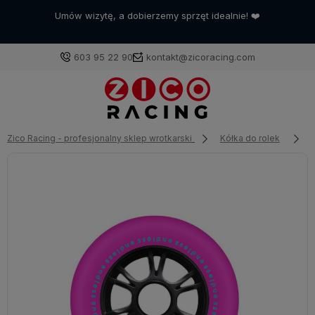
Umów wizytę, a dobierzemy sprzęt idealnie! ❤️
603 95 22 90
kontakt@zicoracing.com
Zaloguj się
Zico Racing - profesjonalny sklep wrotkarski
Kółka do rolek
Załóż konto
Wybierz coś dla siebie z naszej aktualnej oferty lub
zaloguj się, aby przywrócić dodane produkty do listy
z poprzedniej sesji.