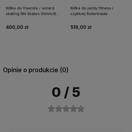
Kółka do freeride / wizard
Kółka do jazdy fitness i
skating NN Skates 90mm/85a
szybkiej Rollerblade
- 8 sztuk
Hydrogen 8x100mm/85a, USA
400,00 zł
519,00 zł
Do koszyka
Opinie o produkcie (0)
0
/ 5