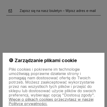
Zapisz się na nasz biuletyn – Wpisz adres e-mail
polityce prywatności
🍪 Zarządzanie plikami cookie
O firmie
Pliki cookies i pokrewne im technologie
umożliwiają poprawne działanie strony i
pomagają nam dostosować ofertę do Twoich
potrzeb. Możesz zaakceptować wykorzystanie
Zasady sprzedaży
przez nas wszystkich tych plików i przejść do
sklepu lub dostosować użycie plików do swoich
preferencji, wybierając opcję "Dostosuj zgody".
Więcej o plikach cookies przeczytasz w naszej
Pomoc
Polityce prywatności.