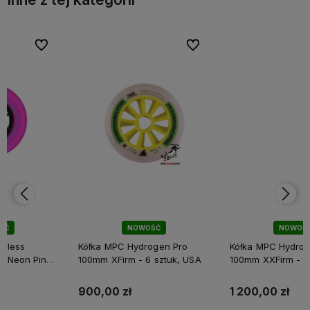
bionych
bionych
Do ulubionych
Do ulubionych
Do ulubi
Do ulubi
NOWOŚĆ
NOWOŚĆ
Kółka MPC Hydrogen Pro
Kółka MPC Hydrogen Pro
100mm XFirm - 6 sztuk, USA
100mm XXFirm - 8 sztuk, USA
900,00 zł
1 200,00 zł