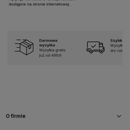
dostępne na stronie internetowej.
Darmowa
Szybka d
wysyłka
Wysyłka w
Wysyłka gratis
dni roboc
już od 499zł
O firmie