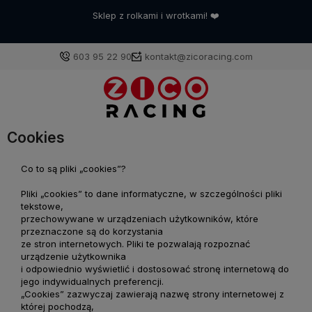
Sklep z rolkami i wrotkami! ❤️
603 95 22 90
kontakt@zicoracing.com
Zaloguj się
Cookies
Załóż konto
Co to są pliki „cookies”?
Pliki „cookies” to dane informatyczne, w szczególności pliki
tekstowe,
przechowywane w urządzeniach użytkowników, które
przeznaczone są do korzystania
Wybierz coś dla siebie z naszej aktualnej oferty lub
ze stron internetowych. Pliki te pozwalają rozpoznać
zaloguj się, aby przywrócić dodane produkty do listy
urządzenie użytkownika
z poprzedniej sesji.
i odpowiednio wyświetlić i dostosować stronę internetową do
jego indywidualnych preferencji.
„Cookies” zazwyczaj zawierają nazwę strony internetowej z
której pochodzą,