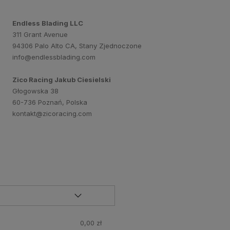
Endless Blading LLC
311 Grant Avenue
94306 Palo Alto CA, Stany Zjednoczone
info@endlessblading.com
Zico Racing Jakub Ciesielski
Głogowska 38
60-736 Poznań, Polska
kontakt@zicoracing.com
0,00 zł