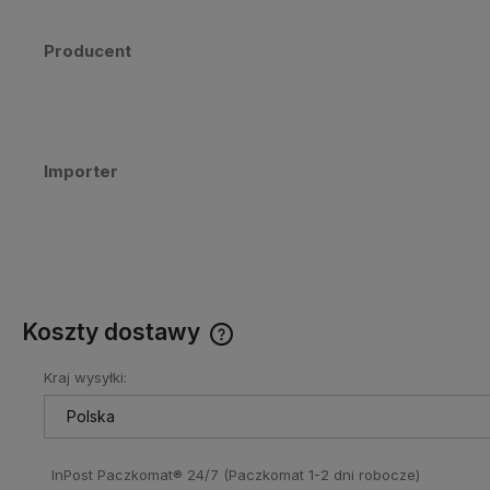
Producent
Importer
Koszty dostawy
Kraj wysyłki:
Cena nie zawiera ewentualnych
kosztów płatności
InPost Paczkomat® 24/7
(Paczkomat 1-2 dni robocze)