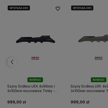
WYSYŁKA 24H
WYSYŁKA 24H
lubionych
lubionych
Do ulubionych
Do ulubionych
NOWOŚĆ
NOWOŚĆ
Szyny Endless LRX 4x90mm /
Szyny Endless Coburn
3x100mm mocowanie Trinity -
Sicodelic Olive Drab
Titanium Gray
999,00 zł
1 199,00 zł