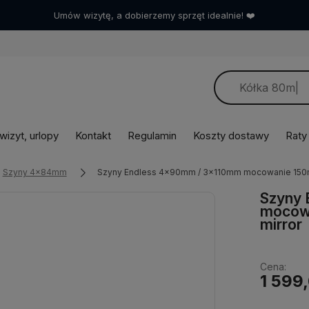
Umów wizytę, a dobierzemy sprzęt idealnie! ❤️
izyt, urlopy
Kontakt
Regulamin
Koszty dostawy
Raty
Szyny 4x84mm
Szyny Endless 4x90mm / 3x110mm mocowanie 150
Szyny
mocow
mirror
Cena:
1 599,