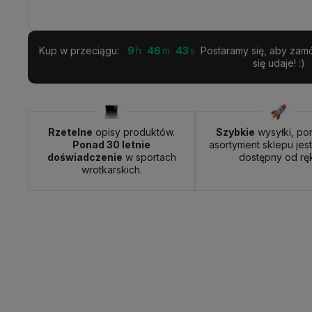
Kup w przeciągu:
9
46
42
Postaramy się, aby zamó
się udaje! :)
Rzetelne
opisy produktów.
Szybkie
wysyłki, po
Ponad 30 letnie
asortyment sklepu jes
doświadczenie
w sportach
dostępny od ręk
wrotkarskich.