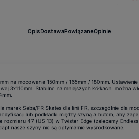
Opis
Dostawa
Powiązane
Opinie
mm na mocowanie 150mm / 165mm / 180mm. Ustawienie w
kowej 3x110mm. Stabilne na mniejszych kółkach, można wł
84mm.
 marek Seba/FR Skates dla linii FR, szczególnie dla mode
dyfikacji lub podkładki między szyną a butem, aby zape
la rozmiaru 47 (US 13) w Twister Edge (zalecamy Endles
apt nasze szyny nie są optymalnie wyśrodkowane.