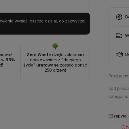
D
wienie wysłać jeszcze dzisiaj, co zazwyczaj
W
D
nieważ
Zero Waste
dzięki zakupom i
t w
99%
opakowaniom z "drugiego
i!
życia"
uratowane
zostało ponad
250 drzew!
Producent
Kod produ
Kategoria:
zapytaj