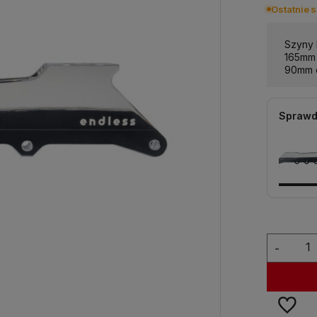
Ostatnie s
Szyny 
165mm 
90mm o
Sprawd
-