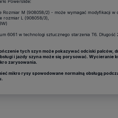
e marki Powerslide:
ke Rozmiar M (908058/2) - może wymagać modyfikacji w 
e rozmiar L (908058/3),
-3W)
m 6061 w technologi sztucznego starzenia T6. Długość
ńczenie tych szyn może pokazywać odciski palców, dr
bsługi i jazdy szyna może się porysować.
Wycieranie k
kro zarysowania.
ieć mikro rysy spowodowane normalną obsługą podcza
u.