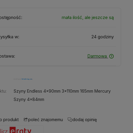
ostępność:
mała ilość, ale jeszcze są
ysyłka w:
24 godziny
ostawa:
Darmowa
:
ktu:
Szyny Endless 4x90mm 3x110mm 165mm Mercury
Szyny 4x84mm
 o produkt
dodaj opinię
poleć znajomemu