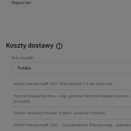
Importer
Koszty dostawy
Kraj wysyłki:
Cena nie zawiera ewentualnych
kosztów płatności
InPost Paczkomat® 24/7
(Paczkomat 1-2 dni robocze)
Poczta Polska Pocztex - kraj, priorytet
(Poczta Polska Pocztex - 
priorytet)
Odbiór osobisty Poznań
(Odbiór osobisty Poznań)
InPost Paczkomat® 24/7 - za pobraniem
(Paczkomaty - pobrani