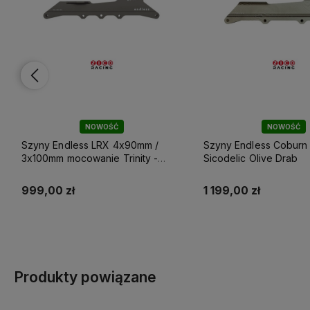
NOWOŚĆ
NOWOŚĆ
Szyny Endless LRX 4x90mm /
Szyny Endless Coburn
3x100mm mocowanie Trinity -
Sicodelic Olive Drab
Titanium Gray
999,00 zł
1 199,00 zł
Do koszyka
Do koszyka
Produkty powiązane