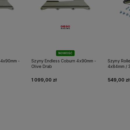
NOWOŚĆ
 4x90mm -
Szyny Endless Coburn 4x90mm -
Szyny Roll
Olive Drab
4x84mm / 3
mocowanie
1 099,00 zł
549,00 zł
Do koszyka