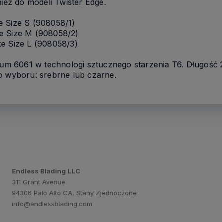
nież do modeli Twister Edge.
e Size S (908058/1)
e Size M (908058/2)
e Size L (908058/3)
m 6061 w technologi sztucznego starzenia T6. Długość 
o wyboru: srebrne lub czarne.
Endless Blading LLC
311 Grant Avenue
94306 Palo Alto CA, Stany Zjednoczone
info@endlessblading.com