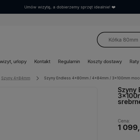
Umów wizytę, a dobierzemy sprzęt idealnie! ❤️
izyt, urlopy
Kontakt
Regulamin
Koszty dostawy
Raty
Szyny 4x84mm
Szyny Endless 4x80mm / 4x84mm / 3x100mm moco
Szyny
3x100
srebrn
Cena:
1 099,