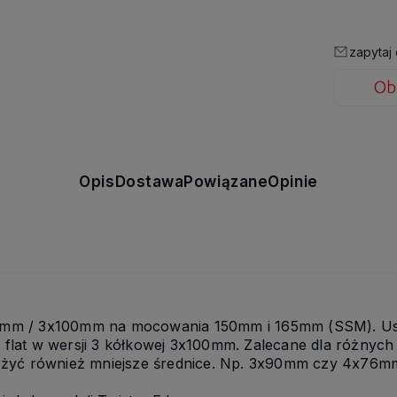
zapytaj
Opis
Dostawa
Powiązane
Opinie
mm / 3x100mm na mocowania 150mm i 165mm (SSM). Usta
at w wersji 3 kółkowej 3x100mm. Zalecane dla różnych u
ożyć również mniejsze średnice. Np. 3x90mm czy 4x76m