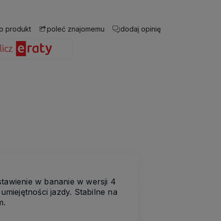
 o produkt
dodaj opinię
poleć znajomemu
wienie w bananie w wersji 4
miejętności jazdy. Stabilne na
m.