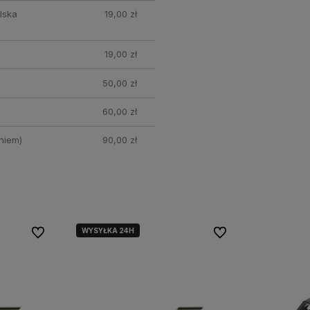
lska
19,00 zł
19,00 zł
50,00 zł
60,00 zł
niem)
90,00 zł
WYSYŁKA 24H
Do ulubionych
Do ulubionych
Do ulubionych
Do ulubionych