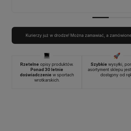
Kurierzy już w drodze! Można zamawiać, a zamówione 
Rzetelne
opisy produktów.
Szybkie
wysyłki, po
Ponad 30 letnie
asortyment sklepu jes
doświadczenie
w sportach
dostępny od ręk
wrotkarskich.