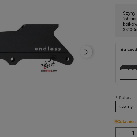
Szyny
150mm 
kółkow
3x100
Sprawd
*
Kolor:
czarny
Ostatnie s
-