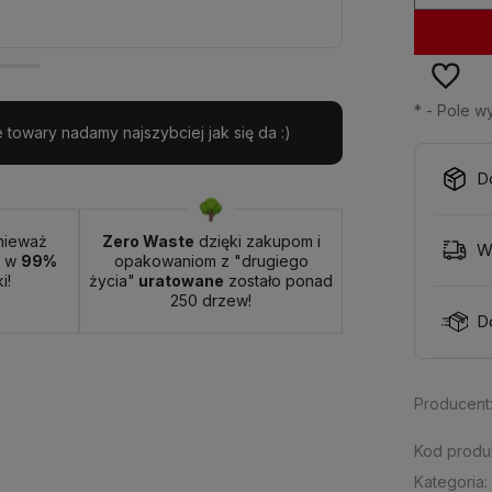
*
- Pole 
towary nadamy najszybciej jak się da :)
D
nieważ
Zero Waste
dzięki zakupom i
W
t w
99%
opakowaniom z "drugiego
i!
życia"
uratowane
zostało ponad
250 drzew!
D
Producent
Kod produ
Kategoria: