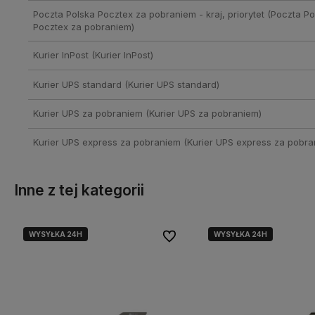
Poczta Polska Pocztex za pobraniem - kraj, priorytet
(Poczta Po
Pocztex za pobraniem)
Kurier InPost
(Kurier InPost)
Kurier UPS standard
(Kurier UPS standard)
Kurier UPS za pobraniem
(Kurier UPS za pobraniem)
Kurier UPS express za pobraniem
(Kurier UPS express za pobra
Inne z tej kategorii
WYSYŁKA 24H
WYSYŁKA 24H
lubionych
lubionych
Do ulubionych
Do ulubionych