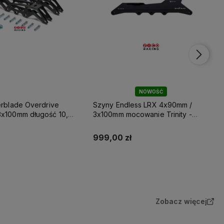
NOWOŚĆ
erblade Overdrive
Szyny Endless LRX 4x90mm /
x100mm długość 10,6"
3x100mm mocowanie Trinity -
 165mm
Black
999,00 zł
Do koszyka
Do koszyka
Zobacz więcej