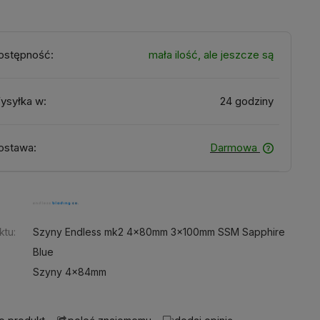
ostępność:
mała ilość, ale jeszcze są
ysyłka w:
24 godziny
ostawa:
Darmowa
:
ktu:
Szyny Endless mk2 4x80mm 3x100mm SSM Sapphire
Blue
Szyny 4x84mm