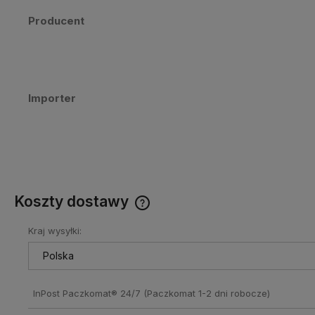
Producent
Importer
Koszty dostawy
Kraj wysyłki:
Cena nie zawiera ewentualnych
kosztów płatności
InPost Paczkomat® 24/7
(Paczkomat 1-2 dni robocze)