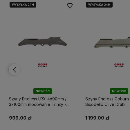
WYSYŁKA 24H
WYSYŁKA 24H
lubionych
lubionych
Do ulubionych
Do ulubionych
NOWOŚĆ
NOWOŚĆ
Szyny Endless LRX 4x90mm /
Szyny Endless Coburn
3x100mm mocowanie Trinity -
Sicodelic Olive Drab
Titanium Gray
999,00 zł
1 199,00 zł