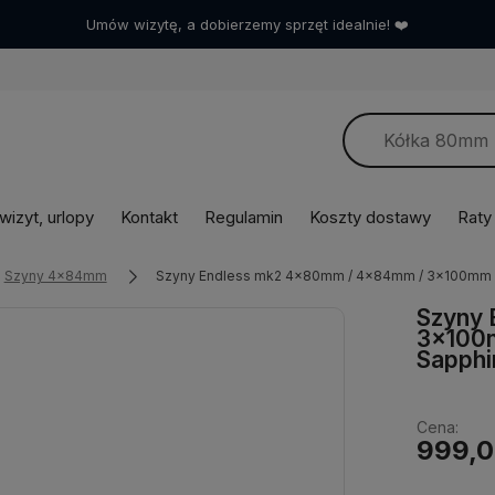
Umów wizytę, a dobierzemy sprzęt idealnie! ❤️
izyt, urlopy
Kontakt
Regulamin
Koszty dostawy
Raty
Szyny 4x84mm
Szyny Endless mk2 4x80mm / 4x84mm / 3x100mm
Szyny
3x100
Sapphi
Cena:
999,0