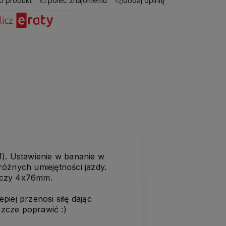
 o produkt
dodaj opinię
poleć znajomemu
 Ustawienie w bananie w
óżnych umiejętności jazdy.
m czy 4x76mm.
piej przenosi siłę dając
szcze poprawić :)