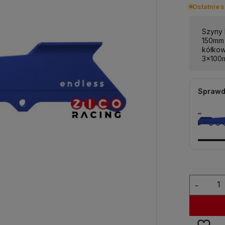
Ostatnie s
Szyny
150mm 
kółkow
3x100
Sprawd
-