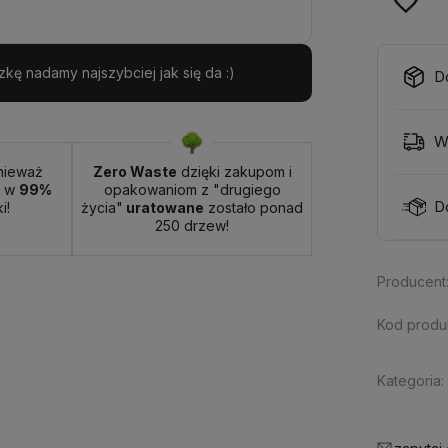
ę nadamy najszybciej jak się da :)
D
W
nieważ
Zero Waste
dzięki zakupom i
t w
99%
opakowaniom z "drugiego
D
i!
życia"
uratowane
zostało ponad
250 drzew!
Producent
Kod produ
Kategoria: