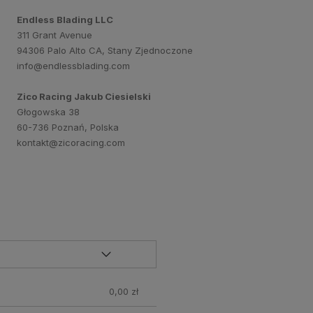
Endless Blading LLC
311 Grant Avenue
94306 Palo Alto CA, Stany Zjednoczone
info@endlessblading.com
Zico Racing Jakub Ciesielski
Głogowska 38
60-736 Poznań, Polska
kontakt@zicoracing.com
0,00 zł