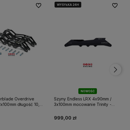
WYSYŁKA 24H
Do ulubionych
Do ulubionych
Do ulubio
Do ulubio
NOWOŚĆ
erblade Overdrive
Szyny Endless LRX 4x90mm /
x100mm długość 10,6"
3x100mm mocowanie Trinity -
 165mm
Black
999,00 zł