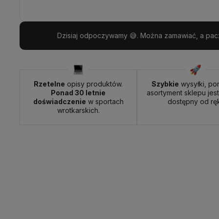
Dzisiaj odpoczywamy 😅. Można zamawiać, a paczk
Rzetelne
opisy produktów.
Szybkie
wysyłki, po
Ponad 30 letnie
asortyment sklepu jes
doświadczenie
w sportach
dostępny od ręk
wrotkarskich.