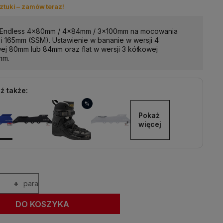
ztuki – zamów teraz!
 Endless 4x80mm / 4x84mm / 3x100mm na mocowania
i 165mm (SSM). Ustawienie w bananie w wersji 4
ej 80mm lub 84mm oraz flat w wersji 3 kółkowej
mm.
ź także:
%
Pokaż 
więcej
+
para
DO KOSZYKA