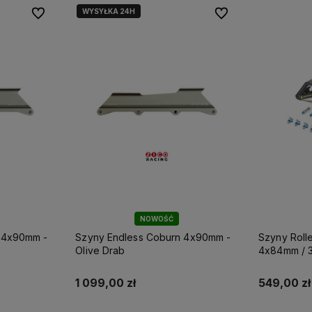
WYSYŁKA 24H
Do ulubionych
Do ulubionych
Do ulubionych
Do ulubionych
NOWOŚĆ
 4x90mm -
Szyny Endless Coburn 4x90mm -
Szyny Roll
Olive Drab
4x84mm / 3
mocowanie
1 099,00 zł
549,00 zł