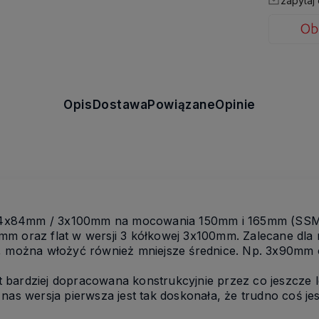
zapytaj
Opis
Dostawa
Powiązane
Opinie
4x84mm / 3x100mm na mocowania 150mm i 165mm (SSM).
m oraz flat w wersji 3 kółkowej 3x100mm. Zalecane dla r
h, można włożyć również mniejsze średnice. Np. 3x90m
t bardziej dopracowana konstrukcyjnie przez co jeszcze le
nas wersja pierwsza jest tak doskonała, że trudno coś je