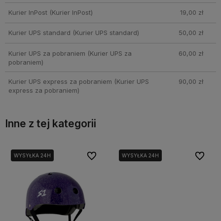
Kurier InPost
(Kurier InPost)
19,00 zł
Kurier UPS standard
(Kurier UPS standard)
50,00 zł
Kurier UPS za pobraniem
(Kurier UPS za
60,00 zł
pobraniem)
Kurier UPS express za pobraniem
(Kurier UPS
90,00 zł
express za pobraniem)
Inne z tej kategorii
bionych
bionych
Do ulubionych
Do ulubionych
Do ulubi
Do ulubi
WYSYŁKA 24H
WYSYŁKA 24H