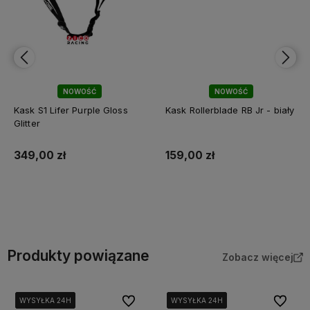
NOWOŚĆ
NOWOŚĆ
Kask S1 Lifer Purple Gloss
Kask Rollerblade RB Jr - biały
Glitter
349,00 zł
159,00 zł
Do koszyka
Do koszyka
Produkty powiązane
Zobacz więcej
Do ulubionych
Do ulubi
WYSYŁKA 24H
WYSYŁKA 24H
WYSYŁKA 24H
WYSYŁKA 24H
WYSYŁKA 24H
WYSYŁKA 24H
WYSYŁKA 24H
WYSYŁKA 24H