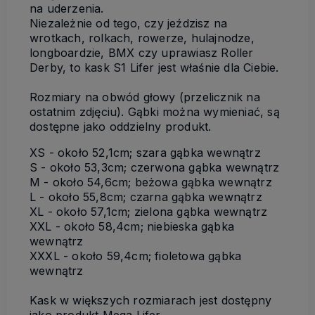
na uderzenia.
Niezależnie od tego, czy jeździsz na
wrotkach, rolkach, rowerze, hulajnodze,
longboardzie, BMX czy uprawiasz Roller
Derby, to kask S1 Lifer jest właśnie dla Ciebie.
Rozmiary na obwód głowy (przelicznik na
ostatnim zdjęciu). Gąbki można wymieniać, są
dostępne jako oddzielny produkt.
XS - około 52,1cm; szara gąbka wewnątrz
S - około 53,3cm; czerwona gąbka wewnątrz
M - około 54,6cm; beżowa gąbka wewnątrz
L - około 55,8cm; czarna gąbka wewnątrz
XL - około 57,1cm; zielona gąbka wewnątrz
XXL - około 58,4cm; niebieska gąbka
wewnątrz
XXXL - około 59,4cm; fioletowa gąbka
wewnątrz
Kask w większych rozmiarach jest dostępny
jako produkt Mega Lifer.