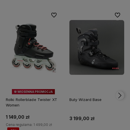
Do ulubionych
Do ulubi
🌸 WIOSENNA PROMOCJA
23%
OKAZJA
Rolki Rollerblade Twister XT
Buty Wizard Base
Women
1 149,00 zł
3 199,00 zł
Cena regularna:
1 499,00 zł