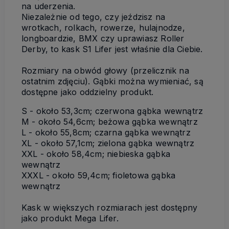
na uderzenia.
Niezależnie od tego, czy jeździsz na
wrotkach, rolkach, rowerze, hulajnodze,
longboardzie, BMX czy uprawiasz Roller
Derby, to kask S1 Lifer jest właśnie dla Ciebie.
Rozmiary na obwód głowy (przelicznik na
ostatnim zdjęciu). Gąbki można wymieniać, są
dostępne jako oddzielny produkt.
S - około 53,3cm; czerwona gąbka wewnątrz
M - około 54,6cm; beżowa gąbka wewnątrz
L - około 55,8cm; czarna gąbka wewnątrz
XL - około 57,1cm; zielona gąbka wewnątrz
XXL - około 58,4cm; niebieska gąbka
wewnątrz
XXXL - około 59,4cm; fioletowa gąbka
wewnątrz
Kask w większych rozmiarach jest dostępny
jako produkt Mega Lifer.