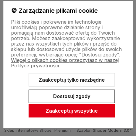
polityce prywatności
🍪 Zarządzanie plikami cookie
O firmie
Pliki cookies i pokrewne im technologie
umożliwiają poprawne działanie strony i
pomagają nam dostosować ofertę do Twoich
potrzeb. Możesz zaakceptować wykorzystanie
Zasady sprzedaży
przez nas wszystkich tych plików i przejść do
sklepu lub dostosować użycie plików do swoich
preferencji, wybierając opcję "Dostosuj zgody".
Więcej o plikach cookies przeczytasz w naszej
Pomoc
Polityce prywatności.
Zaakceptuj tylko niezbędne
Inne
Dostosuj zgody
Zaakceptuj wszystkie
Sklep internetowy Shoper Premium
Szablon Shoper Modern 3.0™
od GrowCommerce