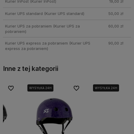
Kurier InPost
(Kurier InPost)
19,00 zł
Kurier UPS standard
(Kurier UPS standard)
50,00 zł
Kurier UPS za pobraniem
(Kurier UPS za
60,00 zł
pobraniem)
Kurier UPS express za pobraniem
(Kurier UPS
90,00 zł
express za pobraniem)
Inne z tej kategorii
bionych
bionych
Do ulubionych
Do ulubionych
Do ulubi
Do ulubi
WYSYŁKA 24H
WYSYŁKA 24H