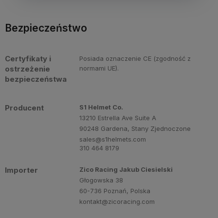
Bezpieczeństwo
Certyfikaty i
Posiada oznaczenie CE (zgodność z
ostrzeżenie
normami UE).
bezpieczeństwa
Producent
S1 Helmet Co.
13210 Estrella Ave Suite A
90248 Gardena, Stany Zjednoczone
sales@s1helmets.com
310 464 8179
Importer
Zico Racing Jakub Ciesielski
Głogowska 38
60-736 Poznań, Polska
kontakt@zicoracing.com