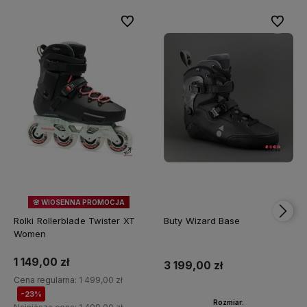
Do ulubionych
Do ulubi
🌸 WIOSENNA PROMOCJA
23%
OKAZJA
Rolki Rollerblade Twister XT
Buty Wizard Base
Women
1 149,00 zł
3 199,00 zł
Cena regularna:
1 499,00 zł
-23%
Rozmiar: