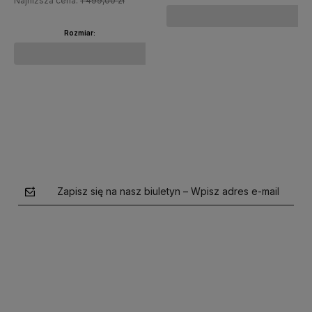
Najniższa cena:
1 499,00 zł
Rozmiar:
Do koszyka
Do koszyka
Zapisz się na nasz biuletyn – Wpisz adres e-mail