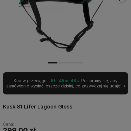
Kup w przeciągu:
5
45
47
Postaramy się, aby
zamówienie wysłać jeszcze dzisiaj, co zazwyczaj się udaje! :)
Kask S1 Lifer Lagoon Gloss
Cena:
299,00 zł