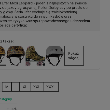
1 Lifer Moxi Leopard - jeden z najlepszych na świecie
 do jazdy agresywnej, Roller Derby czy po prostu do
y głowy. Seria Lifer cechuje się zwielokrotnioną
małością w stosunku do innych kasków oraz
szeniem ryzyka wstrząsu spowodowanego uderzeniem.
osiada certyfikat.
ź także:
Pokaż 
więcej
M
L
XL
XXL
XXXL
ostępny
+
szt.