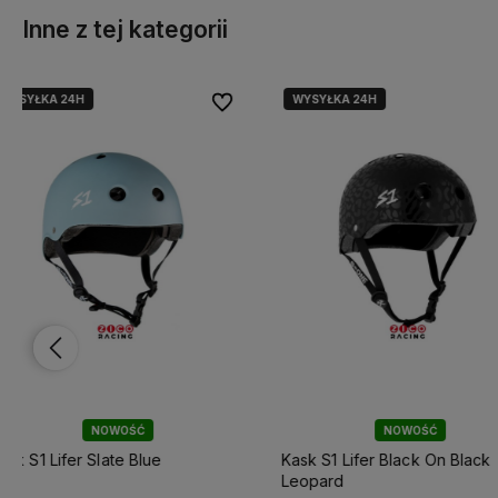
Inne z tej kategorii
WYSYŁKA 24H
WYSYŁKA 24H
lubionych
lubionych
Do ulubionych
Do ulubionych
NOWOŚĆ
NOWOŚĆ
Kask S1 Lifer Black On Black
Kask S1 Lifer Purple Glo
Leopard