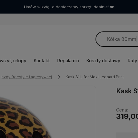
Umów wizytę, a dobierzemy sprzęt idealnie! ❤️
izyt, urlopy
Kontakt
Regulamin
Koszty dostawy
Raty
 jazdy freestyle i agresywnej
Kask S1 Lifer Moxi Leopard Print
Kask S
Cena:
319,0