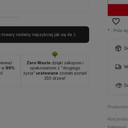
*
- Pole 
towary nadamy najszybciej jak się da :)
D
nieważ
Zero Waste
dzięki zakupom i
W
t w
99%
opakowaniom z "drugiego
i!
życia"
uratowane
zostało ponad
250 drzew!
D
Producent
Kod produ
Kategoria: