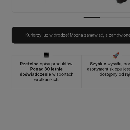
Kurierzy już w drodze! Można zamawiać, a zamówione 
Rzetelne
opisy produktów.
Szybkie
wysyłki, po
Ponad 30 letnie
asortyment sklepu jes
doświadczenie
w sportach
dostępny od ręk
wrotkarskich.