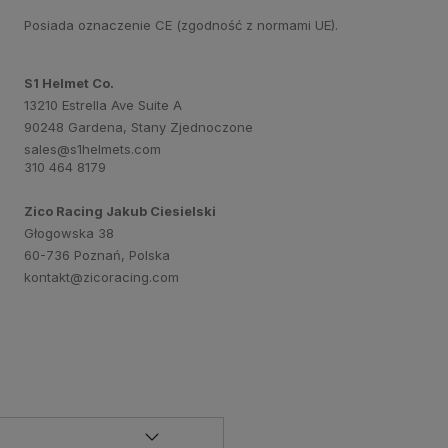
Posiada oznaczenie CE (zgodność z normami UE).
S1 Helmet Co.
13210 Estrella Ave Suite A
90248 Gardena, Stany Zjednoczone
sales@s1helmets.com
310 464 8179
Zico Racing Jakub Ciesielski
Głogowska 38
60-736 Poznań, Polska
kontakt@zicoracing.com