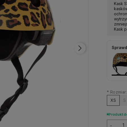
Kask S
kasków
ochron
wytrzy
zmniej
Kask p
Sprawd
*
Rozmiar:
XS
S
Produkt d
-