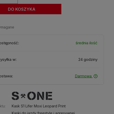
DO KOSZYKA
wymagane
ostępność:
średnia ilość
ysyłka w:
24 godziny
ostawa:
Darmowa
:
ktu:
Kask S1 Lifer Moxi Leopard Print
Kaski do jazdy freestyle i agresywnej