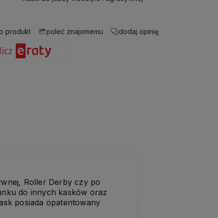
 o produkt
dodaj opinię
poleć znajomemu
ywnej, Roller Derby czy po
sunku do innych kasków oraz
Kask posiada opatentowany