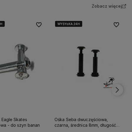
Zobacz więcej
4H
4H
WYSYŁKA 24H
WYSYŁKA 24H
WYSYŁKA 24H
Do ulubionych
Do ulubio
g Eagle Skates
Ośka Seba dwuczęściowa,
wa - do szyn banan
czarna, średnica 8mm, długość
wewnętrzna 32mm / 38mm