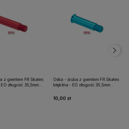
ba z gwintem FR Skates
Ośka - śruba z gwintem FR Skates
 EO długość 35,5mm
fioletowa - EO długość 35,5mm
 szyn z włókna
idealna do szyn z włókna
o
węglowego
10,00 zł
Do koszyka
Do koszyka