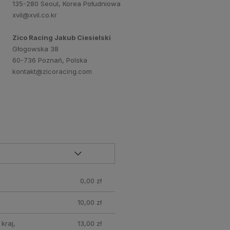
135-280 Seoul, Korea Południowa
xvil@xvil.co.kr
Zico Racing Jakub Ciesielski
Głogowska 38
60-736 Poznań, Polska
kontakt@zicoracing.com
0,00 zł
10,00 zł
kraj,
13,00 zł