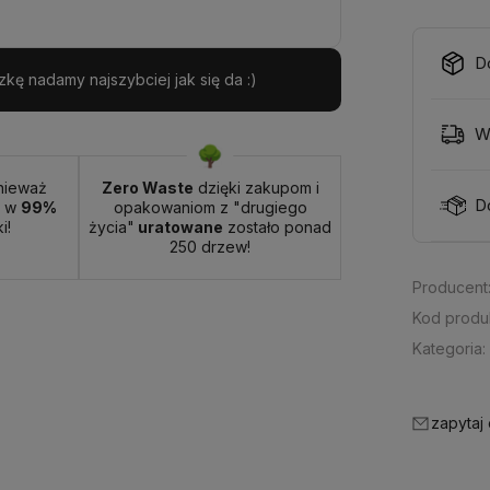
D
ę nadamy najszybciej jak się da :)
W
nieważ
Zero Waste
dzięki zakupom i
D
t w
99%
opakowaniom z "drugiego
i!
życia"
uratowane
zostało ponad
250 drzew!
Producent
Kod produ
Kategoria:
zapytaj