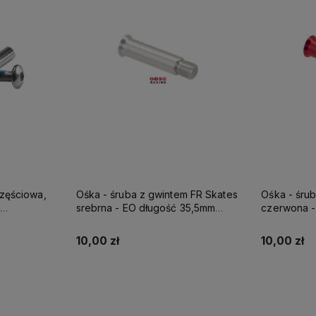
m FR Skates
Ośka - śruba z gwintem FR Skates
Ośka - śru
35,5mm
czerwona - EO długość 35,5mm
błękitna -
kna
idealna do szyn z włókna
idealna do
węglowego
węgloweg
10,00 zł
10,00 zł
Do koszyka