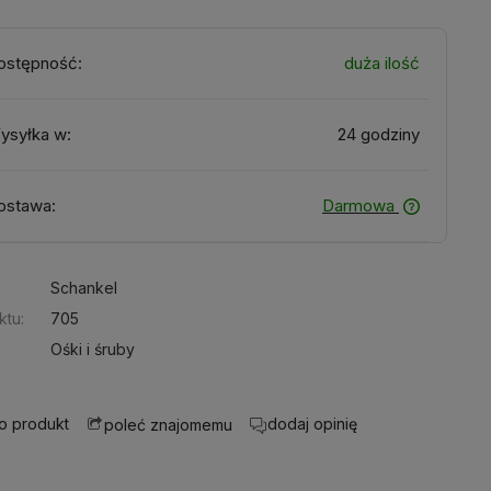
ostępność:
duża ilość
ysyłka w:
24 godziny
ostawa:
Darmowa
:
Schankel
ktu:
705
Ośki i śruby
 o produkt
dodaj opinię
poleć znajomemu