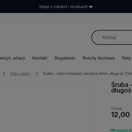
Umów wizytę, a dobierzemy sprzęt idealnie! ❤️
izyt, urlopy
Kontakt
Regulamin
Koszty dostawy
Raty
Ośki i śruby
Śruba - ośka Schankel, średnica 8mm, długość 33
Śruba 
długo
Cena:
12,00 
Produkt 