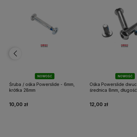
NOWOŚĆ
Ośka Powerslide dwuczęściowa,
Ośka - śruba z gwinte
średnica 8mm, długość
srebrna - EO długość 
wewnętrzna 29mm
idealna do szyn z włó
węglowego
12,00 zł
10,00 zł
Do koszyka
Do koszyka