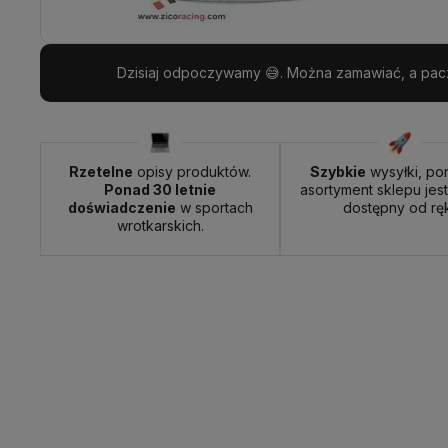
Dzisiaj odpoczywamy 😅. Można zamawiać, a paczk
Rzetelne
opisy produktów.
Szybkie
wysyłki, po
Ponad 30 letnie
asortyment sklepu jes
doświadczenie
w sportach
dostępny od ręk
wrotkarskich.