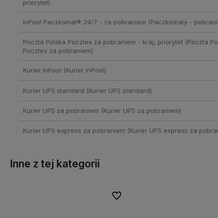
priorytet)
InPost Paczkomat® 24/7 - za pobraniem
(Paczkomaty - pobrani
Poczta Polska Pocztex za pobraniem - kraj, priorytet
(Poczta Po
Pocztex za pobraniem)
Kurier InPost
(Kurier InPost)
Kurier UPS standard
(Kurier UPS standard)
Kurier UPS za pobraniem
(Kurier UPS za pobraniem)
Kurier UPS express za pobraniem
(Kurier UPS express za pobra
Inne z tej kategorii
lubionych
lubionych
Do ulubionych
Do ulubionych