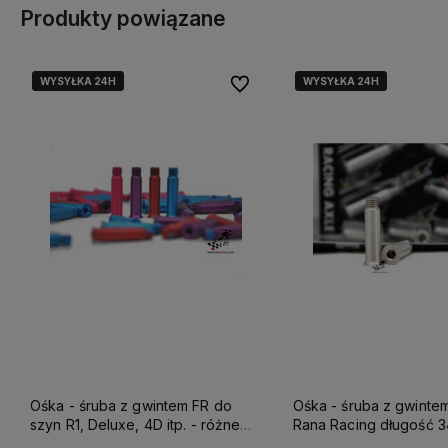
Produkty powiązane
WYSYŁKA 24H
WYSYŁKA 24H
WYSYŁKA 24H
WYSYŁKA 24H
Do ulubionych
Ośka - śruba z gwintem FR do
Ośka - śruba z gwinte
szyn R1, Deluxe, 4D itp. - różne
Rana Racing długość 
kolory