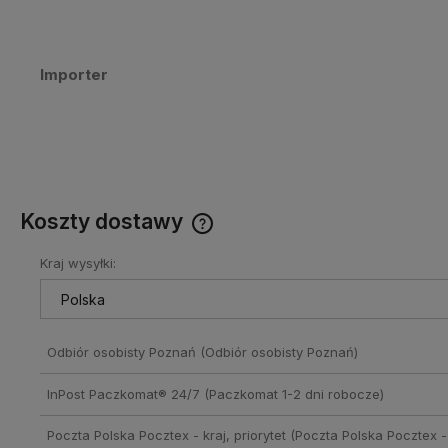
Importer
Koszty dostawy
Kraj wysyłki:
Cena nie zawiera ewentualnych
kosztów płatności
Odbiór osobisty Poznań
(Odbiór osobisty Poznań)
InPost Paczkomat® 24/7
(Paczkomat 1-2 dni robocze)
Poczta Polska Pocztex - kraj, priorytet
(Poczta Polska Pocztex - 