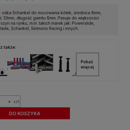
- ośka Schankel do mocowania kółek, średnica 8mm,
ć 33mm, długość gwintu 6mm. Pasuje do większości
 szyn na rynku, m.in. takich marek jak: Powerslide,
blade, Schankel, Simmons Racing i innych.
ź także:
Pokaż 
więcej
+
szt.
DO KOSZYKA