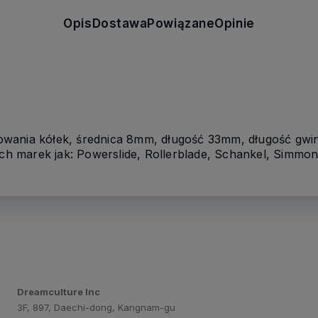
Opis
Dostawa
Powiązane
Opinie
wania kółek, średnica 8mm, długość 33mm, długość gwin
ich marek jak: Powerslide, Rollerblade, Schankel, Simmon
Dreamculture Inc
3F, 897, Daechi-dong, Kangnam-gu