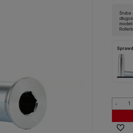
Śruba 
długoś
modeli
Roller
Sprawd
-