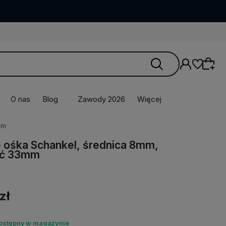
O nas
Blog
Zawody 2026
Więcej
mm
- ośka Schankel, średnica 8mm,
ść 33mm
zł
dostępny w magazynie