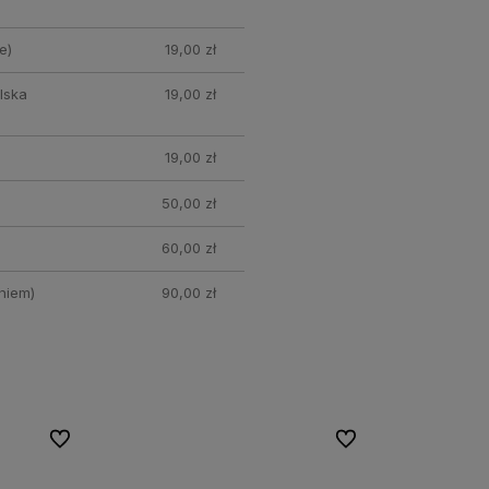
e)
19,00 zł
lska
19,00 zł
19,00 zł
50,00 zł
60,00 zł
niem)
90,00 zł
Do ulubionych
Do ulubionych
Do ulubionych
Do ulubionych