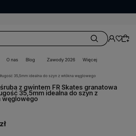
O nas
Blog
Zawody 2026
Więcej
 długość 35,5mm idealna do szyn z włókna węglowego
 śruba z gwintem FR Skates granatowa
ługość 35,5mm idealna do szyn z
a węglowego
zł