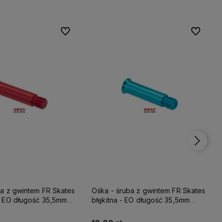
Do ulubionych
Do ulubionych
Do ulubio
Do ulubio
ba z gwintem FR Skates
Ośka - śruba z gwintem FR Skates
 EO długość 35,5mm
fioletowa - EO długość 35,5mm
 szyn z włókna
idealna do szyn z włókna
o
węglowego