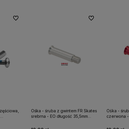
Do ulubionych
Do ulubionych
Do ulubionych
Do ulubionych
m FR Skates
Ośka - śruba z gwintem FR Skates
Ośka - śru
35,5mm
czerwona - EO długość 35,5mm
błękitna -
kna
idealna do szyn z włókna
idealna do
węglowego
węgloweg