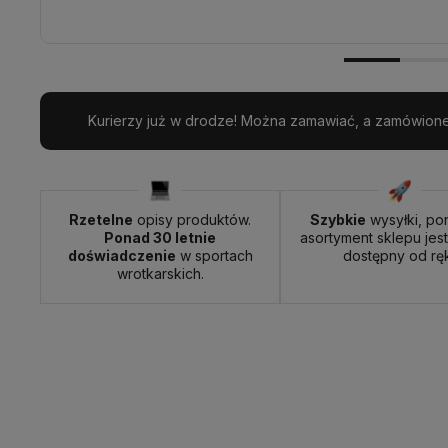
Kurierzy już w drodze! Można zamawiać, a zamówione 
Rzetelne
opisy produktów.
Szybkie
wysyłki, po
Ponad 30 letnie
asortyment sklepu jes
doświadczenie
w sportach
dostępny od ręk
wrotkarskich.