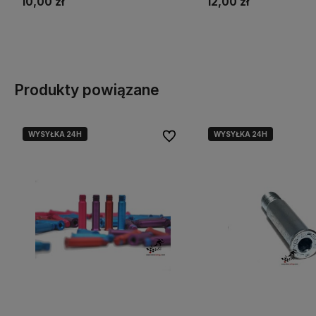
12,00 zł
10,00 zł
Do koszyka
Do koszyka
Produkty powiązane
WYSYŁKA 24H
WYSYŁKA 24H
Do ulubionych