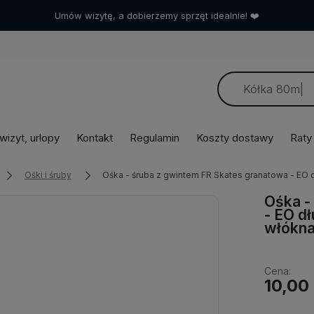
Umów wizytę, a dobierzemy sprzęt idealnie! ❤️
izyt, urlopy
Kontakt
Regulamin
Koszty dostawy
Raty
Ośki i śruby
Ośka - śruba z gwintem FR Skates granatowa - EO
Ośka -
- EO d
włókn
Cena:
10,00 