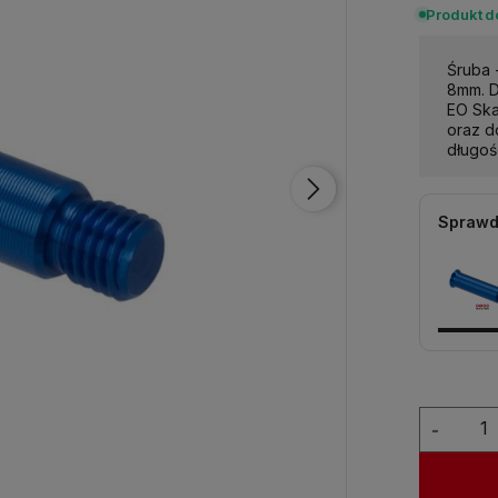
Produkt 
Śruba 
8mm. D
EO Ska
oraz d
długoś
Sprawd
-