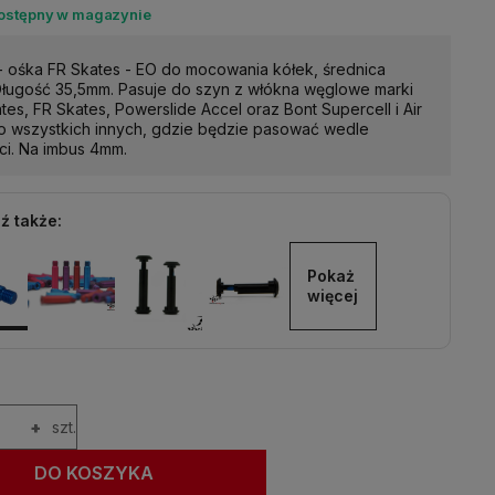
dostępny w magazynie
- ośka FR Skates - EO do mocowania kółek, średnica
ługość 35,5mm. Pasuje do szyn z włókna węglowe marki
tes, FR Skates, Powerslide Accel oraz Bont Supercell i Air
o wszystkich innych, gdzie będzie pasować wedle
ci. Na imbus 4mm.
ź także:
Pokaż 
więcej
+
szt.
DO KOSZYKA