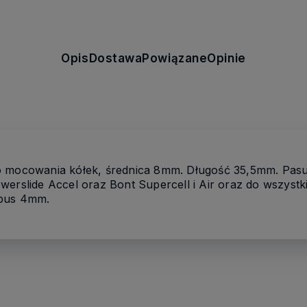
Opis
Dostawa
Powiązane
Opinie
o mocowania kółek, średnica 8mm. Długość 35,5mm. Pas
werslide Accel oraz Bont Supercell i Air oraz do wszystk
mbus 4mm.