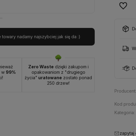
D
towary nadamy najszybciej jak się da :)
W
nieważ
Zero Waste
dzięki zakupom i
D
t w
99%
opakowaniom z "drugiego
i!
życia"
uratowane
zostało ponad
250 drzew!
Producent
Kod produ
Kategoria:
zapytaj