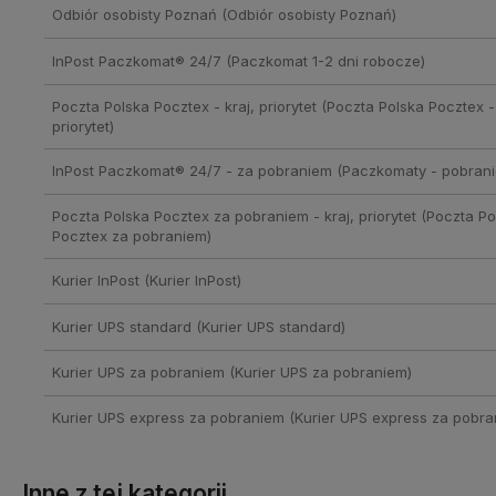
Odbiór osobisty Poznań
(Odbiór osobisty Poznań)
InPost Paczkomat® 24/7
(Paczkomat 1-2 dni robocze)
Poczta Polska Pocztex - kraj, priorytet
(Poczta Polska Pocztex - 
priorytet)
InPost Paczkomat® 24/7 - za pobraniem
(Paczkomaty - pobrani
Poczta Polska Pocztex za pobraniem - kraj, priorytet
(Poczta Po
Pocztex za pobraniem)
Kurier InPost
(Kurier InPost)
Kurier UPS standard
(Kurier UPS standard)
Kurier UPS za pobraniem
(Kurier UPS za pobraniem)
Kurier UPS express za pobraniem
(Kurier UPS express za pobra
Inne z tej kategorii