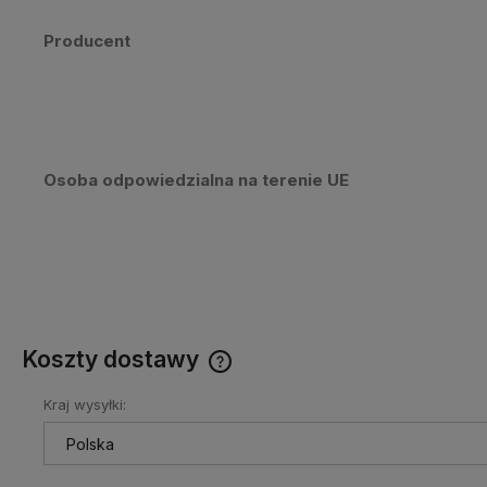
Producent
Osoba odpowiedzialna na terenie UE
Koszty dostawy
Kraj wysyłki:
Cena nie zawiera ewentualnych
kosztów płatności