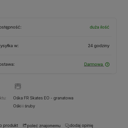
ostępność:
duża ilość
ysyłka w:
24 godziny
ostawa:
Darmowa
:
ktu:
Ośka FR Skates EO - granatowa
Ośki i śruby
 o produkt
dodaj opinię
poleć znajomemu