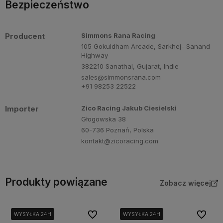
Bezpieczeństwo
Producent
Simmons Rana Racing
105 Gokuldham Arcade, Sarkhej- Sanand
Highway
382210 Sanathal, Gujarat, Indie
sales@simmonsrana.com
+91 98253 22522
Importer
Zico Racing Jakub Ciesielski
Głogowska 38
60-736 Poznań, Polska
kontakt@zicoracing.com
Produkty powiązane
Zobacz więcej
Do ulubionych
Do ulubi
WYSYŁKA 24H
WYSYŁKA 24H
WYSYŁKA 24H
WYSYŁKA 24H
WYSYŁKA 24H
WYSYŁKA 24H