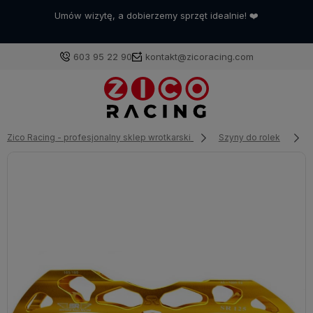
Umów wizytę, a dobierzemy sprzęt idealnie! ❤️
603 95 22 90
kontakt@zicoracing.com
Zaloguj się
Zico Racing - profesjonalny sklep wrotkarski
Szyny do rolek
Załóż konto
Wybierz coś dla siebie z naszej aktualnej oferty lub
zaloguj się, aby przywrócić dodane produkty do listy
z poprzedniej sesji.