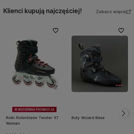
Klienci kupują najczęściej!
Zobacz więcej
Do ulubionych
Do ulubi
🌸 WIOSENNA PROMOCJA
23%
OKAZJA
Rolki Rollerblade Twister XT
Buty Wizard Base
Women