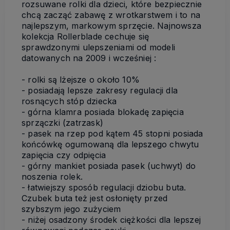
rozsuwane rolki dla dzieci, które bezpiecznie
chcą zacząć zabawę z wrotkarstwem i to na
najlepszym, markowym sprzęcie. Najnowsza
kolekcja Rollerblade cechuje się
sprawdzonymi ulepszeniami
od modeli
datowanych na 2009 i wcześniej
:
- rolki są lżejsze o około 10%
- posiadają lepsze zakresy regulacji dla
rosnących stóp dziecka
- górna klamra posiada blokadę zapięcia
sprzączki (zatrzask)
- pasek na rzep pod kątem 45 stopni posiada
końcówkę ogumowaną dla lepszego chwytu
zapięcia czy odpięcia
- górny mankiet posiada pasek (uchwyt) do
noszenia rolek.
- łatwiejszy sposób regulacji dziobu buta.
Czubek buta też jest osłonięty przed
szybszym jego zużyciem
- niżej osadzony środek ciężkości dla lepszej