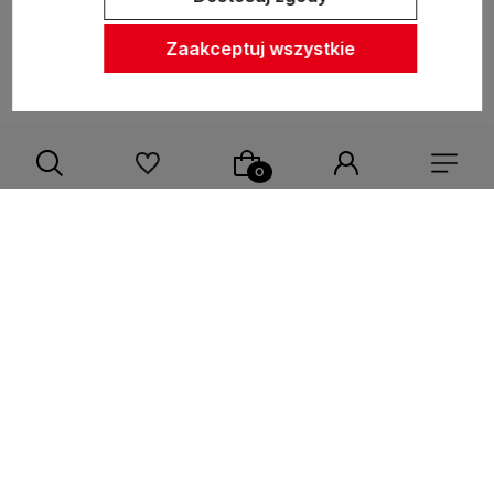
Zasady sprzedaży
Zaakceptuj wszystkie
Pomoc
Inne
Sklep internetowy Shoper Premium
Szablon Shoper Modern 3.0™
od GrowCommerce