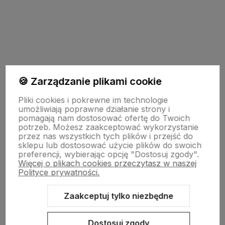
Do koszyka
🍪 Zarządzanie plikami cookie
Zapisz się na nasz biuletyn – Wpisz adres e-mail
Pliki cookies i pokrewne im technologie
umożliwiają poprawne działanie strony i
pomagają nam dostosować ofertę do Twoich
potrzeb. Możesz zaakceptować wykorzystanie
przez nas wszystkich tych plików i przejść do
sklepu lub dostosować użycie plików do swoich
preferencji, wybierając opcję "Dostosuj zgody".
Więcej o plikach cookies przeczytasz w naszej
Polityce prywatności.
polityce prywatności
Zaakceptuj tylko niezbędne
O firmie
Dostosuj zgody