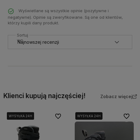
Wyświetlane są wszystkie opinie (pozytywne i
negatywne). Opinie są zweryfikowane. Są one od klientów,
którzy kupili dany produkt.
Sortuj
wg
Klienci kupują najczęściej!
Zobacz więcej
Do ulubionych
Do ulubi
WYSYŁKA 24H
WYSYŁKA 24H
WYSYŁKA 24H
WYSYŁKA 24H