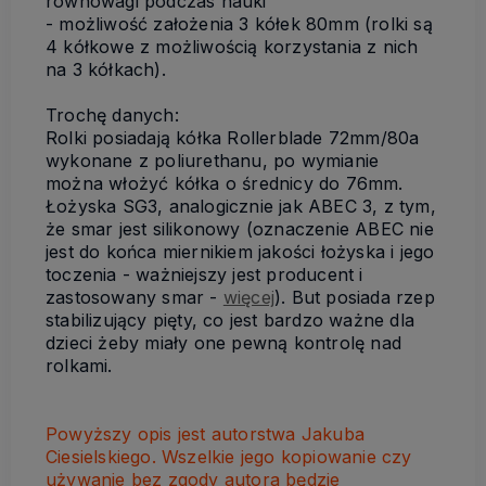
równowagi podczas nauki
- możliwość założenia 3 kółek 80mm (rolki są
4 kółkowe z możliwością korzystania z nich
na 3 kółkach).
Trochę danych:
Rolki posiadają kółka Rollerblade 72mm/80a
wykonane z poliurethanu, po wymianie
można włożyć kółka o średnicy do 76mm.
Łożyska SG3, analogicznie jak ABEC 3, z tym,
że smar jest silikonowy (oznaczenie ABEC nie
jest do końca miernikiem jakości łożyska i jego
toczenia - ważniejszy jest producent i
zastosowany smar -
więcej
). But posiada rzep
stabilizujący pięty, co jest bardzo ważne dla
dzieci żeby miały one pewną kontrolę nad
rolkami.
Powyższy opis jest autorstwa Jakuba
Ciesielskiego. Wszelkie jego kopiowanie czy
używanie bez zgody autora będzie