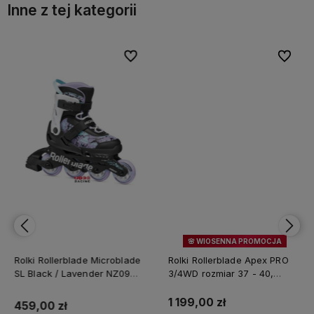
Inne z tej kategorii
bionych
bionych
Do ulubionych
Do ulubionych
Do ulubi
Do ulubi
🌸 WIOSENNA PROMOCJA
14%
OKAZJA
Rolki Rollerblade Microblade
Rolki Rollerblade Apex PRO
SL Black / Lavender NZ09
3/4WD rozmiar 37 - 40,
rozsuwane dla dzieci 3 i 4
rozsuwane dla dzieci
kółkowe
1 199,00 zł
459,00 zł