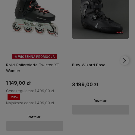
🌸 WIOSENNA PROMOCJA
23%
OKAZJA
Rolki Rollerblade Twister XT
Buty Wizard Base
Women
1 149,00 zł
3 199,00 zł
Cena regularna:
1 499,00 zł
-23%
Rozmiar:
Najniższa cena:
1 499,00 zł
Rozmiar:
Do koszyka