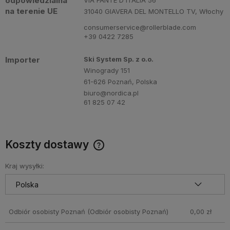
odpowiedzialna
VIA FANTE D'ITALIA 56
na terenie UE
31040 GIAVERA DEL MONTELLO TV, Włochy
consumerservice@rollerblade.com
+39 0422 7285
Importer
Ski System Sp. z o.o.
Winogrady 151
61-626 Poznań, Polska
biuro@nordica.pl
61 825 07 42
Koszty dostawy
Cena nie zawiera ewentualnych kosztów płatności
Kraj wysyłki:
Odbiór osobisty Poznań
(Odbiór osobisty Poznań)
0,00 zł