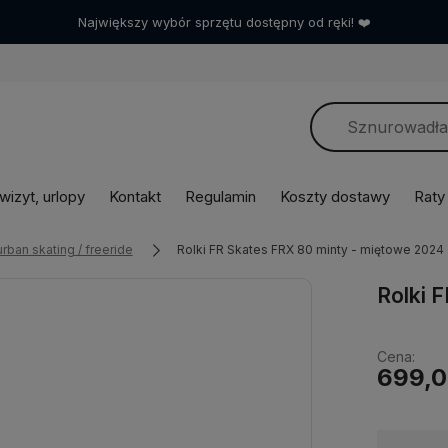
Dla wrotkarstwa w Polsce robimy bardzo wiele! ❤️
izyt, urlopy
Kontakt
Regulamin
Koszty dostawy
Raty
urban skating / freeride
Rolki FR Skates FRX 80 minty - miętowe 2024
Rolki 
Cena:
699,0