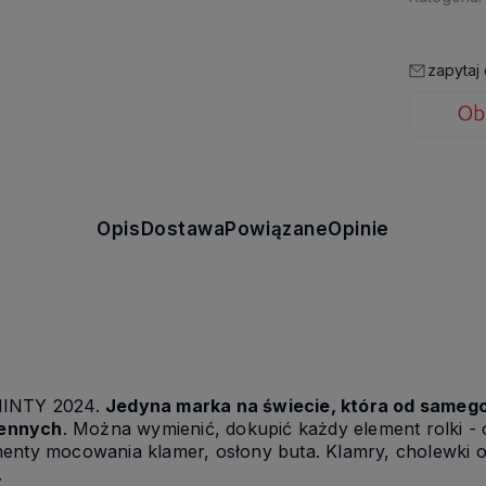
zapytaj
Opis
Dostawa
Powiązane
Opinie
MINTY 2024.
Jedyna marka na świecie, która od samego
iennych
. Można wymienić, dokupić każdy element rolki - 
menty mocowania klamer, osłony buta. Klamry, cholewki 
.