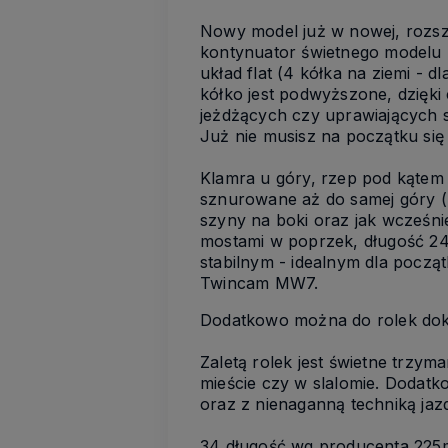
Nowy model już w nowej, rozsz
kontynuator świetnego modelu z
układ flat (4 kółka na ziemi - d
kółko jest podwyższone, dzięki
jeżdżących czy uprawiających s
Już nie musisz na początku się 
Klamra u góry, rzep pod kątem 
sznurowane aż do samej góry (
szyny na boki oraz jak wcześn
mostami w poprzek, długość 2
stabilnym - idealnym dla począ
Twincam MW7.
Dodatkowo można do rolek doku
Zaletą rolek jest świetne trzym
mieście czy w slalomie. Dodatk
oraz z nienaganną techniką jazd
34 długość wg producenta 225