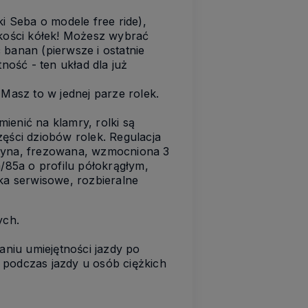
 Seba o modele free ride),
okości kółek! Możesz wybrać
ć banan (pierwsze i ostatnie
ość - ten układ dla już
Masz to w jednej parze rolek.
ienić na klamry, rolki są
ści dziobów rolek. Regulacja
szyna, frezowana, wzmocniona 3
5a o profilu półokrągłym,
ka serwisowe, rozbieralne
ych.
aniu umiejętności jazdy po
 podczas jazdy u osób ciężkich