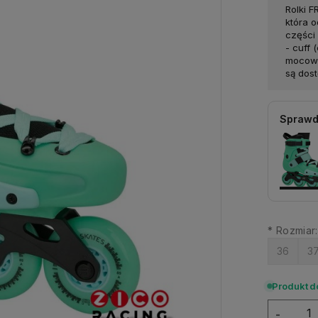
Rolki 
która 
części
- cuff 
mocowa
są dos
Sprawd
*
Rozmiar:
36
3
Produkt 
-