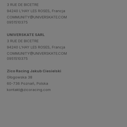
3 RUE DE BICETRE
94240 L'HAY LES ROSES, Francja
COMMUNITY@UNIVERSKATE.COM
0951510375
UNIVERSKATE SARL
3 RUE DE BICETRE
94240 L'HAY LES ROSES, Francja
COMMUNITY@UNIVERSKATE.COM
0951510375
Zico Racing Jakub Ciesielski
Głogowska 38
60-736 Poznań, Polska
kontakt@zicoracing.com