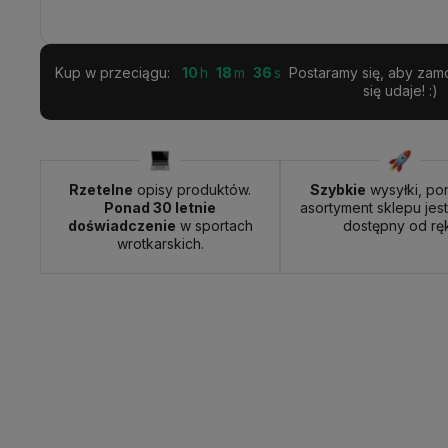
Kup w przeciągu:
10
18
35
Postaramy się, aby zamó
się udaje! :)
Rzetelne
opisy produktów.
Szybkie
wysyłki, po
Ponad 30 letnie
asortyment sklepu jes
doświadczenie
w sportach
dostępny od ręk
wrotkarskich.