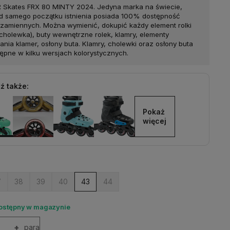
FR Skates FRX 80 MINTY 2024. Jedyna marka na świecie,
od samego początku istnienia posiada 100% dostępność
 zamiennych. Można wymienić, dokupić każdy element rolki
(cholewka), buty wewnętrzne rolek, klamry, elementy
nia klamer, osłony buta. Klamry, cholewki oraz osłony buta
tępne w kilku wersjach kolorystycznych.
ź także:
Pokaż 
więcej
7
38
39
40
43
44
dostępny w magazynie
+
para