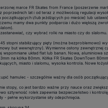
erzonej marce FR Skates from France (poszerzenie marki
 poprzednich lat i od teraz z możliwością regulacji wys
la początkujących i/lub jeżdżących po mieście) lub ustawi
 czemu mamy dwa punkty podparcia i dużo większą zwrotn
lalom).
zastanawiać, czy wybrać rolki na miasto czy do slalomu. 
45 stopni stabilizujący pięty (można bezproblemowo) wym
nowy but wewnętrzny). Wymienne osłony zewnętrznej czę
iej wspomniane układ flat lub banan. Nowa, aluminiowa 
43mm na kółka 80mm. Kółka FR Skates DownTown 80mm/8
tkujących, miasto i slalomu, wysoka kontrola. Nowe łożys
pić hamulec - szczególnie ważny dla osób początkując
anie stopy, co jest bardzo ważne przy nauce oraz zwiększ
owo sztywność rolek zapewnia bezpieczeństwo i kontrolę
y - pełne wykorzystanie siły odepchnięcia.
mm, skorupa 34