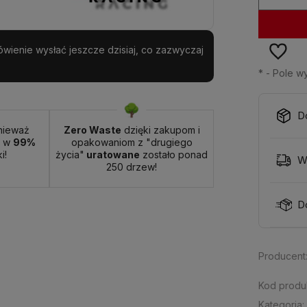
wienie wysłać jeszcze dzisiaj, co zazwyczaj
*
- Pole 
D
nieważ
Zero Waste
dzięki zakupom i
t w
99%
opakowaniom z "drugiego
i!
życia"
uratowane
zostało ponad
W
250 drzew!
D
Producent
Kod produ
Kategoria: