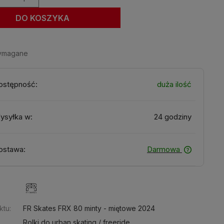
DO KOSZYKA
wymagane
ostępność:
duża ilość
ysyłka w:
24 godziny
ostawa:
Darmowa
:
ktu:
FR Skates FRX 80 minty - miętowe 2024
Rolki do urban skating / freeride