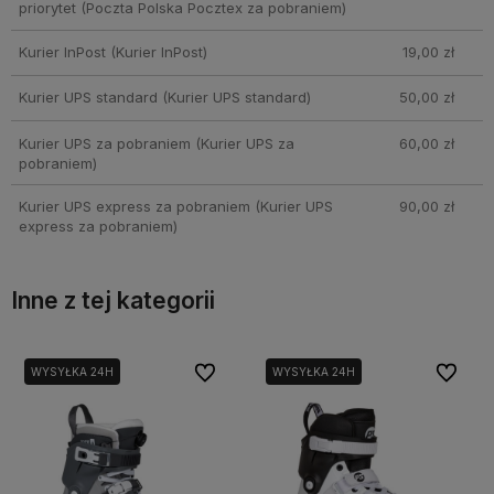
priorytet
(Poczta Polska Pocztex za pobraniem)
Kurier InPost
(Kurier InPost)
19,00 zł
Kurier UPS standard
(Kurier UPS standard)
50,00 zł
Kurier UPS za pobraniem
(Kurier UPS za
60,00 zł
pobraniem)
Kurier UPS express za pobraniem
(Kurier UPS
90,00 zł
express za pobraniem)
Inne z tej kategorii
bionych
bionych
Do ulubionych
Do ulubionych
Do ulubi
Do ulubi
WYSYŁKA 24H
WYSYŁKA 24H