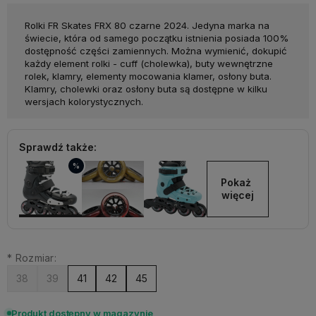
Polecam podpytać sprzedawcę
Rolki FR Skates FRX 80 czarne 2024. Jedyna marka na
jeśli ma się jakieś wątpliwości, ja
świecie, która od samego początku istnienia posiada 100%
otrzymałem taką pomoc i bardzo
dostępność części zamiennych. Można wymienić, dokupić
się cieszę, bo czułem się
każdy element rolki - cuff (cholewka), buty wewnętrzne
niepewnie kupując rolki bez
rolek, klamry, elementy mocowania klamer, osłony buta.
przymiarki. Niestety, do sklepu
Klamry, cholewki oraz osłony buta są dostępne w kilku
wersjach kolorystycznych.
mam kawał drogi. Sama przesyłka
bardzo szybka, bo już następnego
dnia paczka była u mnie. Polecam
Sprawdź także:
:)
%
Pokaż 
więcej
*
Rozmiar:
38
39
41
42
45
Produkt dostępny w magazynie