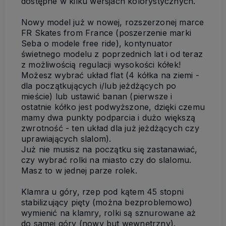
dostępne w kilku wersjach kolorystycznych.
Nowy model już w nowej, rozszerzonej marce
FR Skates from France (poszerzenie marki
Seba o modele free ride), kontynuator
świetnego modelu z poprzednich lat i od teraz
z możliwością regulacji wysokości kółek!
Możesz wybrać układ flat (4 kółka na ziemi -
dla początkujących i/lub jeżdżących po
mieście) lub ustawić banan (pierwsze i
ostatnie kółko jest podwyższone, dzięki czemu
mamy dwa punkty podparcia i dużo większą
zwrotność - ten układ dla już jeżdżących czy
uprawiających slalom).
Już nie musisz na początku się zastanawiać,
czy wybrać rolki na miasto czy do slalomu.
Masz to w jednej parze rolek.
Klamra u góry, rzep pod kątem 45 stopni
stabilizujący pięty (można bezproblemowo)
wymienić na klamry, rolki są sznurowane aż
do samej góry (nowy but wewnętrzny).