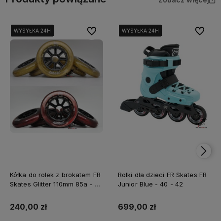
Do ulubionych
Do ulubi
WYSYŁKA 24H
WYSYŁKA 24H
WYSYŁKA 24H
WYSYŁKA 24H
WYSYŁKA 24H
WYSYŁKA 24H
WYSYŁKA 24H
WYSYŁKA 24H
WYSYŁKA 24H
WYSYŁKA 24H
WYSYŁKA 24H
WYSYŁKA 24H
Kółka do rolek z brokatem FR
Rolki dla dzieci FR Skates FR
Skates Glitter 110mm 85a - 6
Junior Blue - 40 - 42
sztuk
240,00 zł
699,00 zł