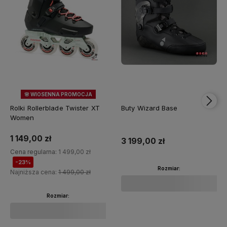
🌸 WIOSENNA PROMOCJA
23%
OKAZJA
Rolki Rollerblade Twister XT
Buty Wizard Base
Women
1 149,00 zł
3 199,00 zł
Cena regularna:
1 499,00 zł
-23%
Rozmiar:
Najniższa cena:
1 499,00 zł
Rozmiar:
Do koszyka