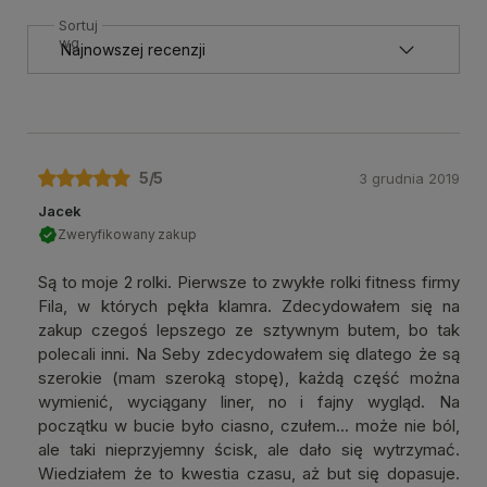
Sortuj
wg
5
/5
3 grudnia 2019
Jacek
Zweryfikowany zakup
Są to moje 2 rolki. Pierwsze to zwykłe rolki fitness firmy
Fila, w których pękła klamra. Zdecydowałem się na
zakup czegoś lepszego ze sztywnym butem, bo tak
polecali inni. Na Seby zdecydowałem się dlatego że są
szerokie (mam szeroką stopę), każdą część można
wymienić, wyciągany liner, no i fajny wygląd. Na
początku w bucie było ciasno, czułem... może nie ból,
ale taki nieprzyjemny ścisk, ale dało się wytrzymać.
Wiedziałem że to kwestia czasu, aż but się dopasuje.