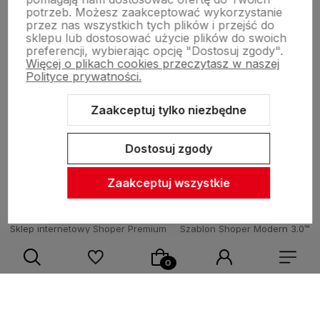
potrzeb. Możesz zaakceptować wykorzystanie
Zasady sprzedaży
przez nas wszystkich tych plików i przejść do
sklepu lub dostosować użycie plików do swoich
preferencji, wybierając opcję "Dostosuj zgody".
Więcej o plikach cookies przeczytasz w naszej
Pomoc
Polityce prywatności.
Zaakceptuj tylko niezbędne
Inne
Dostosuj zgody
Zaakceptuj wszystkie
Sklep internetowy Shoper Premium
Szablon Shoper Modern 3.0™
od GrowCommerce