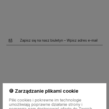
Do koszyka
Zapisz się na nasz biuletyn – Wpisz adres e-mail
polityce prywatności
🍪 Zarządzanie plikami cookie
O firmie
Pliki cookies i pokrewne im technologie
umożliwiają poprawne działanie strony i
pomagają nam dostosować ofertę do Twoich