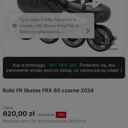
Są to moje 2 rolki. Pierwsze to
zwykłe rolki fitness firmy Fila, w
których pękła klamra.
Zdecydowałem się na zakup
czegoś lepszego ze sztywnym
butem, bo tak polecali inni. Na
Seby zdecydowałem się dlatego
że są szerokie (mam szeroką
Kup w przeciągu:
10
19
53
Postaramy się, aby
stopę), każdą część można
zamówienie wysłać jeszcze dzisiaj, co zazwyczaj się udaje! :)
wymienić, wyciągany liner, no i
fajny wygląd. Na początku w bucie
było ciasno, czułem... może nie
Rolki FR Skates FRX 80 czarne 2024
ból, ale taki nieprzyjemny ścisk,
ale dało się wytrzymać.
Wiedziałem że to kwestia czasu,
Cena:
aż but się dopasuje. Teraz czuję
620,00 zł
699,00 zł
-11%
że jest lepiej, a mam je niecałe 3
Najniższa cena z 30 dni przed obniżką:
699,00 zł
tygodnie. Jeździ się dużo lepiej
niż w poprzednich rolkach.