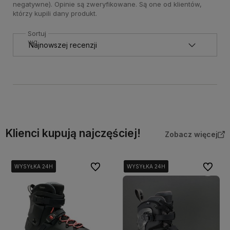
negatywne). Opinie są zweryfikowane. Są one od klientów,
którzy kupili dany produkt.
Sortuj
wg
Klienci kupują najczęściej!
Zobacz więcej
Do ulubionych
Do ulubi
WYSYŁKA 24H
WYSYŁKA 24H
WYSYŁKA 24H
WYSYŁKA 24H
WYSYŁKA 24H
WYSYŁKA 24H
WYSYŁKA 24H
WYSYŁKA 24H