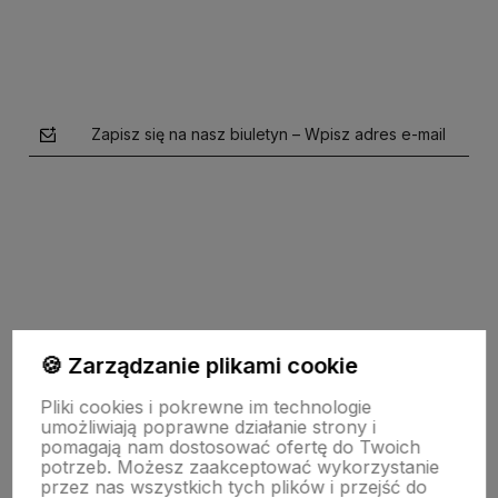
Zapisz się na nasz biuletyn – Wpisz adres e-mail
polityce prywatności
🍪 Zarządzanie plikami cookie
O firmie
Pliki cookies i pokrewne im technologie
umożliwiają poprawne działanie strony i
pomagają nam dostosować ofertę do Twoich
potrzeb. Możesz zaakceptować wykorzystanie
Zasady sprzedaży
przez nas wszystkich tych plików i przejść do