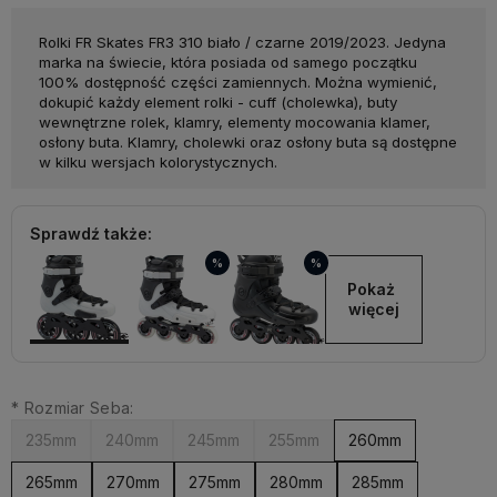
Rolki FR Skates FR3 310 biało / czarne 2019/2023. Jedyna
marka na świecie, która posiada od samego początku
100% dostępność części zamiennych. Można wymienić,
dokupić każdy element rolki - cuff (cholewka), buty
wewnętrzne rolek, klamry, elementy mocowania klamer,
osłony buta. Klamry, cholewki oraz osłony buta są dostępne
w kilku wersjach kolorystycznych.
Sprawdź także:
%
%
Pokaż 
więcej
*
Rozmiar Seba:
235mm
240mm
245mm
255mm
260mm
265mm
270mm
275mm
280mm
285mm