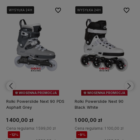
bionych
bionych
Do ulubionych
Do ulubionych
Do ulubi
Do ulubi
WYSYŁKA 24H
WYSYŁKA 24H
WYSYŁKA 24H
WYSYŁKA 24H
🌸 WIOSENNA PROMOCJA
🌸 WIOSENNA PROMOCJA
NOWOŚĆ
12%
OKAZJA
NOWOŚĆ
9%
OKAZJA
Rolki Powerslide Next 90 PDS
Rolki Powerslide Next 90
Asphalt Grey
Black White
1 400,00 zł
1 000,00 zł
Cena regularna:
1 599,00 zł
Cena regularna:
1 100,00 zł
-12%
-9%