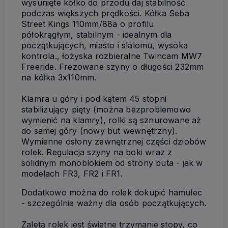
wysunięte kółko do przodu daj stabilność
podczas większych prędkości. Kółka Seba
Street Kings 110mm/88a o profilu
półokrągłym, stabilnym - idealnym dla
początkujących, miasto i slalomu, wysoka
kontrola., łożyska rozbieralne Twincam MW7
Freeride. Frezowane szyny o długości 232mm
na kółka 3x110mm.
Klamra u góry i pod kątem 45 stopni
stabilizujący pięty (można bezproblemowo
wymienić na klamry), rolki są sznurowane aż
do samej góry (nowy but wewnętrzny).
Wymienne osłony zewnętrznej części dziobów
rolek. Regulacja szyny na boki wraz z
solidnym monoblokiem od strony buta - jak w
modelach FR3, FR2 i FR1.
Dodatkowo można do rolek dokupić hamulec
- szczególnie ważny dla osób początkujących.
Zaletą rolek jest świetne trzymanie stopy, co