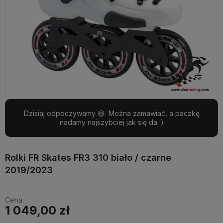
Dzisiaj odpoczywamy 😅. Można zamawiać, a paczkę
nadamy najszybciej jak się da :)
Rolki FR Skates FR3 310 biało / czarne
2019/2023
Cena:
1 049,00 zł