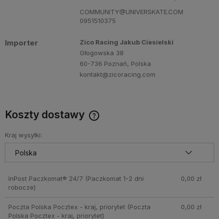
COMMUNITY@UNIVERSKATE.COM
0951510375
Importer
Zico Racing Jakub Ciesielski
Głogowska 38
60-736 Poznań, Polska
kontakt@zicoracing.com
Koszty dostawy
Cena nie zawiera ewentualnych kosztów płatności
Kraj wysyłki:
InPost Paczkomat® 24/7
(Paczkomat 1-2 dni
0,00 zł
robocze)
Poczta Polska Pocztex - kraj, priorytet
(Poczta
0,00 zł
Polska Pocztex - kraj, priorytet)