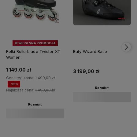
🌸 WIOSENNA PROMOCJA
23%
OKAZJA
Rolki Rollerblade Twister XT
Buty Wizard Base
Women
1 149,00 zł
3 199,00 zł
Cena regularna:
1 499,00 zł
-23%
Rozmiar:
Najniższa cena:
1 499,00 zł
Rozmiar:
Do koszyka
Do koszyka