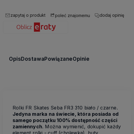
zapytaj o produkt
dodaj opinię
poleć znajomemu
Opis
Dostawa
Powiązane
Opinie
Rolki FR Skates Seba FR3 310 biało / czarne.
Jedyna marka na świecie, która posiada od
samego początku 100% dostępność części
zamiennych
. Można wymienić, dokupić każdy
element rolki - cuff (cholewka), buty