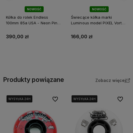
NOWOŚĆ
NOWOŚĆ
Kółka do rolek Endless
Świecące kółka marki
100mm 85a USA - Neon Pink
Luminous model PIXEL Vortex
- 6 sztuk
Red do rolek 80mm - 4 sztuki
390,00 zł
166,00 zł
Do koszyka
Do koszyka
Produkty powiązane
Zobacz więcej
Do ulubionych
Do ulubi
WYSYŁKA 24H
WYSYŁKA 24H
WYSYŁKA 24H
WYSYŁKA 24H
WYSYŁKA 24H
WYSYŁKA 24H
WYSYŁKA 24H
WYSYŁKA 24H