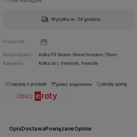
*
- Pole wymagane
Wysyłka w:
24 godziny
Producent:
Kod produktu:
Kółka FR Skates Street Invaders 76mm
Kategoria:
Kółka do j. freestyle, freeride
zapytaj o produkt
dodaj opinię
poleć znajomemu
Opis
Dostawa
Powiązane
Opinie