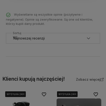
Wyświetlane są wszystkie opinie (pozytywne i
negatywne). Opinie są zweryfikowane. Są one od klientów,
którzy kupili dany produkt.
Sortuj
wg
Klienci kupują najczęściej!
Zobacz więcej
Do ulubionych
Do ulubi
WYSYŁKA 24H
WYSYŁKA 24H
WYSYŁKA 24H
WYSYŁKA 24H
WYSYŁKA 24H
WYSYŁKA 24H
WYSYŁKA 24H
WYSYŁKA 24H