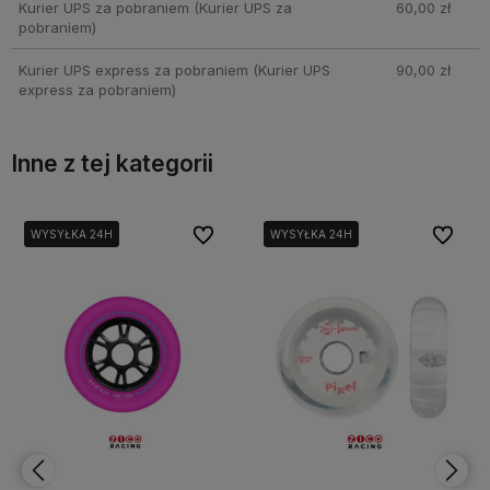
Kurier UPS za pobraniem
(Kurier UPS za
60,00 zł
pobraniem)
Kurier UPS express za pobraniem
(Kurier UPS
90,00 zł
express za pobraniem)
Inne z tej kategorii
bionych
bionych
Do ulubionych
Do ulubionych
Do ulubi
Do ulubi
WYSYŁKA 24H
WYSYŁKA 24H
WYSYŁKA 24H
WYSYŁKA 24H