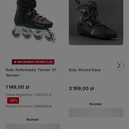
🌸 WIOSENNA PROMOCJA
23%
OKAZJA
Rolki Rollerblade Twister XT
Buty Wizard Base
Women
1 149,00 zł
3 199,00 zł
Cena regularna:
1 499,00 zł
-23%
Rozmiar:
Najniższa cena:
1 499,00 zł
Rozmiar: