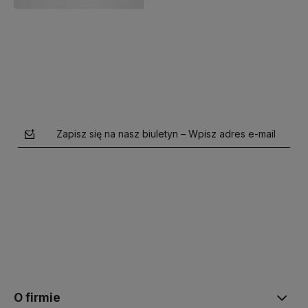
Do koszyka
Do koszyka
Zapisz się na nasz biuletyn – Wpisz adres e-mail
polityce prywatności
O firmie