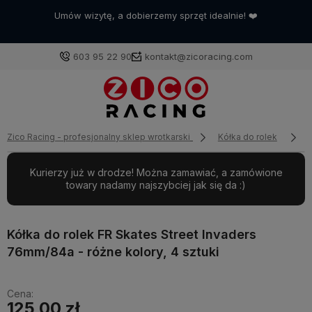
Umów wizytę, a dobierzemy sprzęt idealnie! ❤️
603 95 22 90
kontakt@zicoracing.com
Zaloguj się
Zico Racing - profesjonalny sklep wrotkarski
Kółka do rolek
Załóż konto
Kurierzy już w drodze! Można zamawiać, a zamówione
towary nadamy najszybciej jak się da :)
Kółka do rolek FR Skates Street Invaders
Wybierz coś dla siebie z naszej aktualnej oferty lub
76mm/84a - różne kolory, 4 sztuki
zaloguj się, aby przywrócić dodane produkty do listy
z poprzedniej sesji.
Cena:
125,00 zł