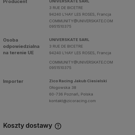
Producent
UNIVERSKATE SARL
3 RUE DE BICETRE
94240 L'HAY LES ROSES, Francja
COMMUNITY@UNIVERSKATE.COM
0951510375
Osoba
UNIVERSKATE SARL
odpowiedzialna
3 RUE DE BICETRE
na terenie UE
94240 L'HAY LES ROSES, Francja
COMMUNITY@UNIVERSKATE.COM
0951510375
Importer
Zico Racing Jakub Ciesielski
Głogowska 38
60-736 Poznań, Polska
kontakt@zicoracing.com
Koszty dostawy
Cena nie zawiera ewentualnych kosztów płatności