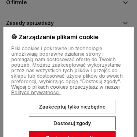
O firmie
Zasady sprzedaży
🍪 Zarządzanie plikami cookie
Pomoc
Pliki cookies i pokrewne im technologie
umożliwiają poprawne działanie strony i
pomagają nam dostosować ofertę do Twoich
Inne
potrzeb. Możesz zaakceptować wykorzystanie
przez nas wszystkich tych plików i przejść do
sklepu lub dostosować użycie plików do swoich
preferencji, wybierając opcję "Dostosuj zgody".
Więcej o plikach cookies przeczytasz w naszej
Polityce prywatności.
Zaakceptuj tylko niezbędne
Sklep internetowy Shoper Premium
Szablon Shoper Modern 3.0™
od GrowCommerce
Dostosuj zgody