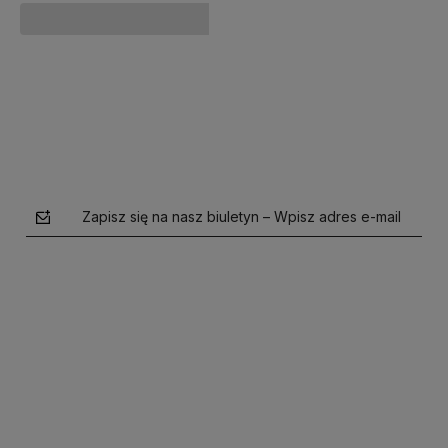
Do koszyka
Do koszyka
Zapisz się na nasz biuletyn – Wpisz adres e-mail
polityce prywatności