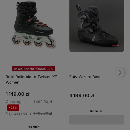
🌸 WIOSENNA PROMOCJA
23%
OKAZJA
Rolki Rollerblade Twister XT
Buty Wizard Base
Women
1 149,00 zł
3 199,00 zł
Cena regularna:
1 499,00 zł
-23%
Rozmiar:
Najniższa cena:
1 499,00 zł
Rozmiar: